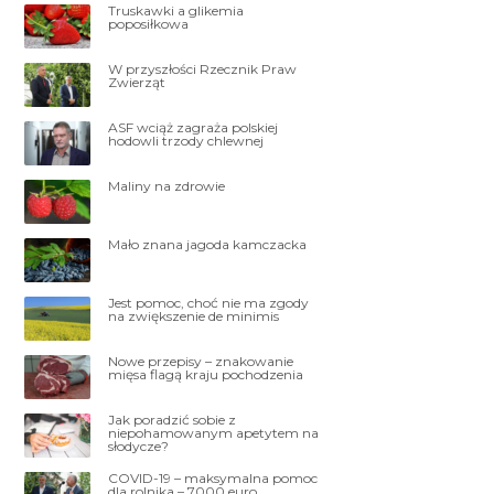
Truskawki a glikemia
poposiłkowa
W przyszłości Rzecznik Praw
Zwierząt
ASF wciąż zagraża polskiej
hodowli trzody chlewnej
Maliny na zdrowie
Mało znana jagoda kamczacka
Jest pomoc, choć nie ma zgody
na zwiększenie de minimis
Nowe przepisy – znakowanie
mięsa flagą kraju pochodzenia
Jak poradzić sobie z
niepohamowanym apetytem na
słodycze?
COVID-19 – maksymalna pomoc
dla rolnika – 7000 euro