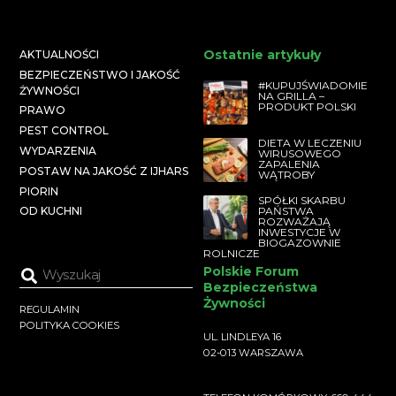
Ostatnie artykuły
AKTUALNOŚCI
BEZPIECZEŃSTWO I JAKOŚĆ
#KUPUJŚWIADOMIE
ŻYWNOŚCI
NA GRILLA –
PRODUKT POLSKI
PRAWO
PEST CONTROL
DIETA W LECZENIU
WYDARZENIA
WIRUSOWEGO
ZAPALENIA
POSTAW NA JAKOŚĆ Z IJHARS
WĄTROBY
PIORIN
SPÓŁKI SKARBU
PAŃSTWA
OD KUCHNI
ROZWAŻAJĄ
INWESTYCJE W
BIOGAZOWNIE
ROLNICZE
Polskie Forum
Bezpieczeństwa
Żywności
REGULAMIN
POLITYKA COOKIES
UL. LINDLEYA 16
02-013 WARSZAWA