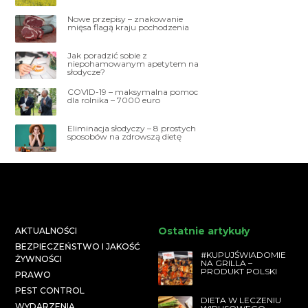
Nowe przepisy – znakowanie
mięsa flagą kraju pochodzenia
Jak poradzić sobie z
niepohamowanym apetytem na
słodycze?
COVID-19 – maksymalna pomoc
dla rolnika – 7000 euro
Eliminacja słodyczy – 8 prostych
sposobów na zdrowszą dietę
Ostatnie artykuły
AKTUALNOŚCI
BEZPIECZEŃSTWO I JAKOŚĆ
#KUPUJŚWIADOMIE
ŻYWNOŚCI
NA GRILLA –
PRODUKT POLSKI
PRAWO
PEST CONTROL
DIETA W LECZENIU
WYDARZENIA