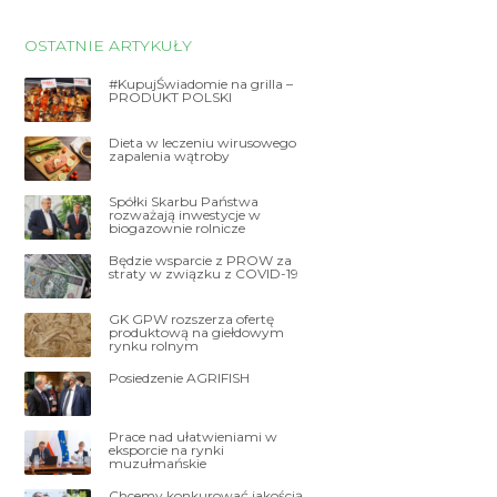
OSTATNIE ARTYKUŁY
#KupujŚwiadomie na grilla –
PRODUKT POLSKI
Dieta w leczeniu wirusowego
zapalenia wątroby
Spółki Skarbu Państwa
rozważają inwestycje w
biogazownie rolnicze
Będzie wsparcie z PROW za
straty w związku z COVID-19
GK GPW rozszerza ofertę
produktową na giełdowym
rynku rolnym
Posiedzenie AGRIFISH
Prace nad ułatwieniami w
eksporcie na rynki
muzułmańskie
Chcemy konkurować jakością