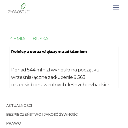
ZIEMIA LUBUSKA
Rolnicy z coraz większym zadłużeniem
Ponad 544 mln zł wynosiło na początku
września łączne zadłużenie 9 563
przedsiębiorstw rolnych, leśnych i rybackich
zarejestrowane w Krajowym […]
AKTUALNOŚCI
BEZPIECZEŃSTWO I JAKOŚĆ ŻYWNOŚCI
PRAWO