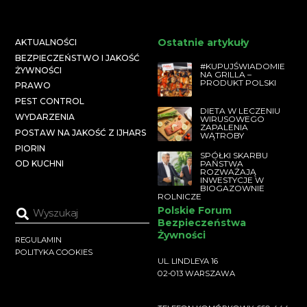
Ostatnie artykuły
AKTUALNOŚCI
BEZPIECZEŃSTWO I JAKOŚĆ
#KUPUJŚWIADOMIE
ŻYWNOŚCI
NA GRILLA –
PRODUKT POLSKI
PRAWO
PEST CONTROL
DIETA W LECZENIU
WYDARZENIA
WIRUSOWEGO
ZAPALENIA
POSTAW NA JAKOŚĆ Z IJHARS
WĄTROBY
PIORIN
SPÓŁKI SKARBU
PAŃSTWA
OD KUCHNI
ROZWAŻAJĄ
INWESTYCJE W
BIOGAZOWNIE
ROLNICZE
Polskie Forum
Bezpieczeństwa
Żywności
REGULAMIN
POLITYKA COOKIES
UL. LINDLEYA 16
02-013 WARSZAWA