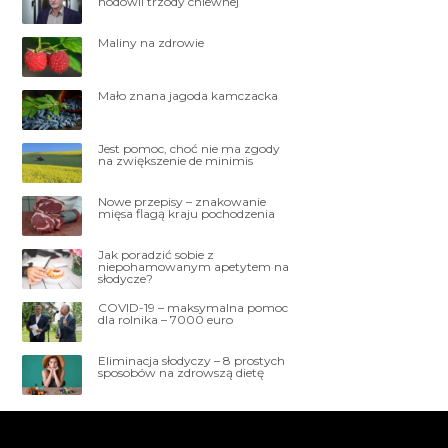
hodowli trzody chlewnej
Maliny na zdrowie
Mało znana jagoda kamczacka
Jest pomoc, choć nie ma zgody
na zwiększenie de minimis
Nowe przepisy – znakowanie
mięsa flagą kraju pochodzenia
Jak poradzić sobie z
niepohamowanym apetytem na
słodycze?
COVID-19 – maksymalna pomoc
dla rolnika – 7000 euro
Eliminacja słodyczy – 8 prostych
sposobów na zdrowszą dietę