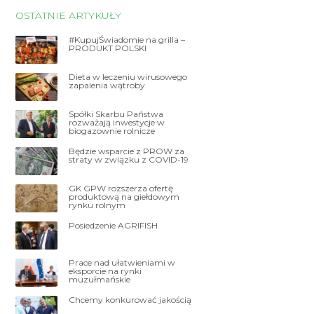
OSTATNIE ARTYKUŁY
#KupujŚwiadomie na grilla –
PRODUKT POLSKI
Dieta w leczeniu wirusowego
zapalenia wątroby
Spółki Skarbu Państwa
rozważają inwestycje w
biogazownie rolnicze
Będzie wsparcie z PROW za
straty w związku z COVID-19
GK GPW rozszerza ofertę
produktową na giełdowym
rynku rolnym
Posiedzenie AGRIFISH
Prace nad ułatwieniami w
eksporcie na rynki
muzułmańskie
Chcemy konkurować jakością