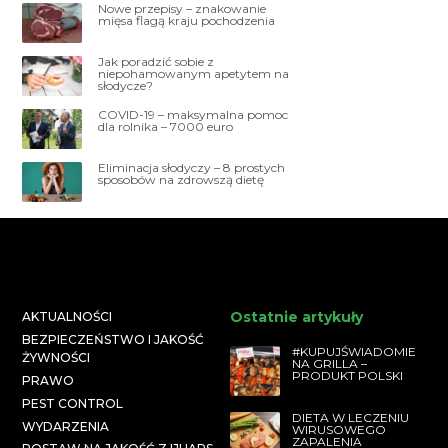
Nowe przepisy – znakowanie
mięsa flagą kraju pochodzenia
Jak poradzić sobie z
niepohamowanym apetytem na
słodycze?
COVID-19 – maksymalna pomoc
dla rolnika – 7000 euro
Eliminacja słodyczy – 8 prostych
sposobów na zdrowszą dietę
Ostatnie artykuły
AKTUALNOŚCI
BEZPIECZEŃSTWO I JAKOŚĆ
#KUPUJŚWIADOMIE
ŻYWNOŚCI
NA GRILLA –
PRODUKT POLSKI
PRAWO
PEST CONTROL
DIETA W LECZENIU
WYDARZENIA
WIRUSOWEGO
ZAPALENIA