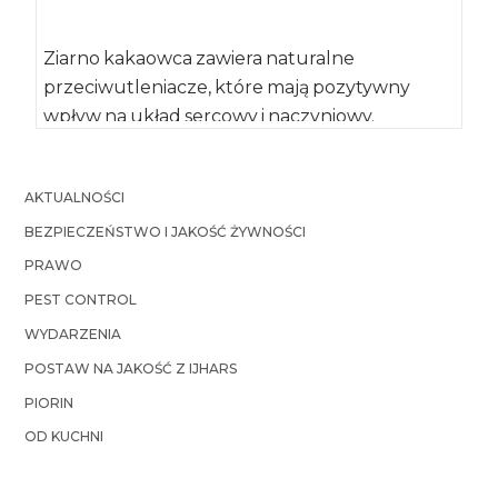
Ziarno kakaowca zawiera naturalne
przeciwutleniacze, które mają pozytywny
wpływ na układ sercowy i naczyniowy.
Udowodniono, że regularne spożywanie
proszku kakaowego […]
AKTUALNOŚCI
BEZPIECZEŃSTWO I JAKOŚĆ ŻYWNOŚCI
PRAWO
PEST CONTROL
WYDARZENIA
POSTAW NA JAKOŚĆ Z IJHARS
PIORIN
OD KUCHNI