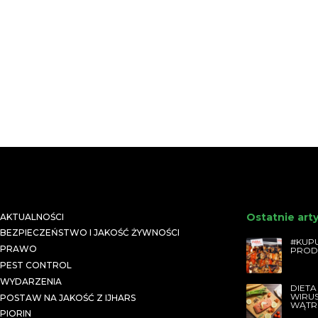
Ostatnie art
AKTUALNOŚCI
BEZPIECZEŃSTWO I JAKOŚĆ ŻYWNOŚCI
#KUPU
PRAWO
PROD
PEST CONTROL
WYDARZENIA
DIETA
WIRU
POSTAW NA JAKOŚĆ Z IJHARS
WĄTR
PIORIN