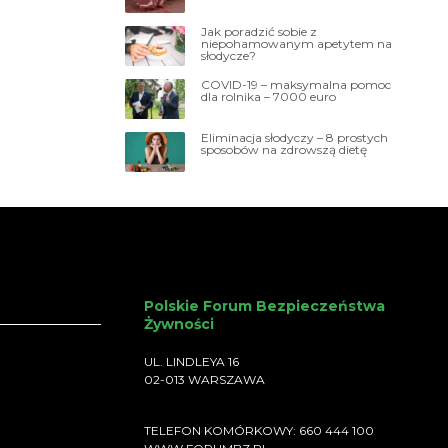
Jak poradzić sobie z
niepohamowanym apetytem na
słodycze?
COVID-19 – maksymalna pomoc
dla rolnika – 7000 euro
Eliminacja słodyczy – 8 prostych
sposobów na zdrowszą dietę
Polskie Forum Bezpieczeństwa
Żywności
UL. LINDLEYA 16
02-013 WARSZAWA
TELEFON KOMÓRKOWY: 660 444 100