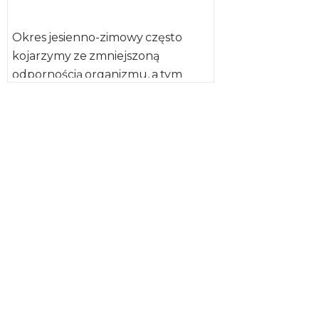
Okres jesienno-zimowy często
kojarzymy ze zmniejszoną
odpornością organizmu, a tym
samym – zwiększoną
zachorowalnością. Jednym
z czynników warunkujących
odporność naszego organizmu
jest sposób […]