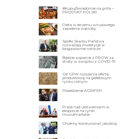
#KupujŚwiadomie na grilla –
PRODUKT POLSKI
Dieta w leczeniu wirusowego
zapalenia wątroby
Spółki Skarbu Państwa
rozważają inwestycje w
biogazownie rolnicze
Będzie wsparcie z PROW za
straty w związku z COVID-19
GK GPW rozszerza ofertę
produktową na giełdowym
rynku rolnym
Posiedzenie AGRIFISH
Prace nad ułatwieniami w
eksporcie na rynki
muzułmańskie
Chcemy konkurować jakością