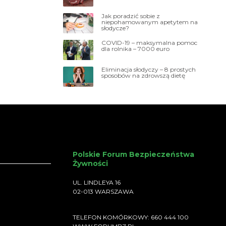
Jak poradzić sobie z
niepohamowanym apetytem na
słodycze?
COVID-19 – maksymalna pomoc
dla rolnika – 7000 euro
Eliminacja słodyczy – 8 prostych
sposobów na zdrowszą dietę
Polskie Forum Bezpieczeństwa
Żywności
UL. LINDLEYA 16
02-013 WARSZAWA
TELEFON KOMÓRKOWY: 660 444 100