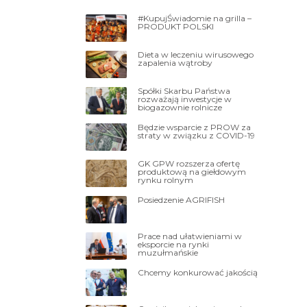
#KupujŚwiadomie na grilla –
PRODUKT POLSKI
Dieta w leczeniu wirusowego
zapalenia wątroby
Spółki Skarbu Państwa
rozważają inwestycje w
biogazownie rolnicze
Będzie wsparcie z PROW za
straty w związku z COVID-19
GK GPW rozszerza ofertę
produktową na giełdowym
rynku rolnym
Posiedzenie AGRIFISH
Prace nad ułatwieniami w
eksporcie na rynki
muzułmańskie
Chcemy konkurować jakością