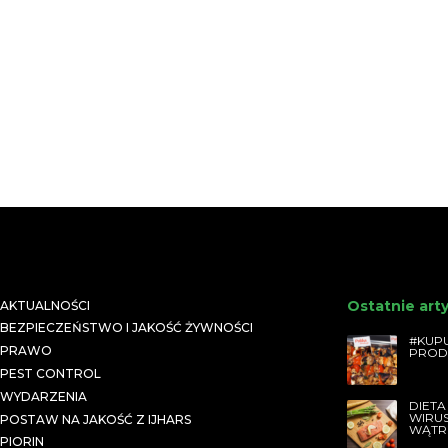
Ostatnie art
AKTUALNOŚCI
BEZPIECZEŃSTWO I JAKOŚĆ ŻYWNOŚCI
#KUPU
PRAWO
PROD
PEST CONTROL
WYDARZENIA
DIETA
WIRU
POSTAW NA JAKOŚĆ Z IJHARS
WĄTR
PIORIN