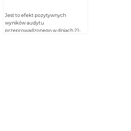
Jest to efekt pozytywnych
wyników audytu
przeprowadzonego w dniach 21-
26 lutego 2018 r. Tym samym
zniesiony został zakaz eksportu
tych […]