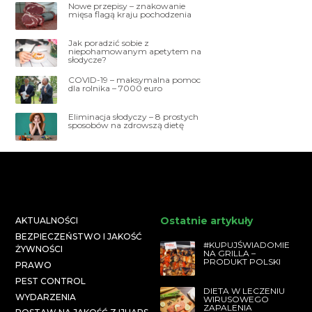
Nowe przepisy – znakowanie
mięsa flagą kraju pochodzenia
Jak poradzić sobie z
niepohamowanym apetytem na
słodycze?
COVID-19 – maksymalna pomoc
dla rolnika – 7000 euro
Eliminacja słodyczy – 8 prostych
sposobów na zdrowszą dietę
Ostatnie artykuły
AKTUALNOŚCI
BEZPIECZEŃSTWO I JAKOŚĆ
#KUPUJŚWIADOMIE
ŻYWNOŚCI
NA GRILLA –
PRODUKT POLSKI
PRAWO
PEST CONTROL
DIETA W LECZENIU
WYDARZENIA
WIRUSOWEGO
ZAPALENIA