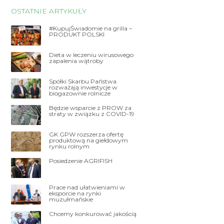
OSTATNIE ARTYKUŁY
#KupujŚwiadomie na grilla –
PRODUKT POLSKI
Dieta w leczeniu wirusowego
zapalenia wątroby
Spółki Skarbu Państwa
rozważają inwestycje w
biogazownie rolnicze
Będzie wsparcie z PROW za
straty w związku z COVID-19
GK GPW rozszerza ofertę
produktową na giełdowym
rynku rolnym
Posiedzenie AGRIFISH
Prace nad ułatwieniami w
eksporcie na rynki
muzułmańskie
Chcemy konkurować jakością