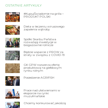
OSTATNIE ARTYKUŁY
#KupujŚwiadomie na grilla –
PRODUKT POLSKI
Dieta w leczeniu wirusowego
zapalenia wątroby
Spółki Skarbu Państwa
rozważają inwestycje w
biogazownie rolnicze
Będzie wsparcie z PROW za
straty w związku z COVID-19
GK GPW rozszerza ofertę
produktową na giełdowym
rynku rolnym
Posiedzenie AGRIFISH
Prace nad ułatwieniami w
eksporcie na rynki
muzułmańskie
Chcemy konkurować jakością