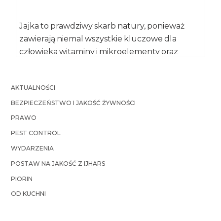
Jajka to prawdziwy skarb natury, ponieważ
zawierają niemal wszystkie kluczowe dla
człowieka witaminy i mikroelementy oraz
wysokiej jakości białko, potrzebne […]
AKTUALNOŚCI
BEZPIECZEŃSTWO I JAKOŚĆ ŻYWNOŚCI
PRAWO
PEST CONTROL
WYDARZENIA
POSTAW NA JAKOŚĆ Z IJHARS
PIORIN
OD KUCHNI