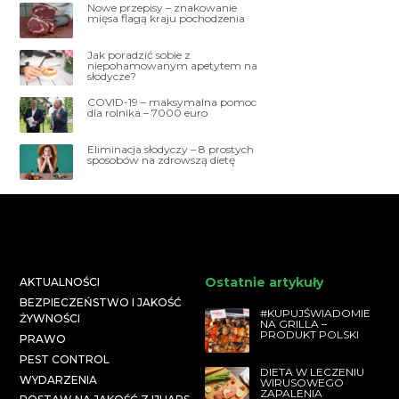
Nowe przepisy – znakowanie
mięsa flagą kraju pochodzenia
Jak poradzić sobie z
niepohamowanym apetytem na
słodycze?
COVID-19 – maksymalna pomoc
dla rolnika – 7000 euro
Eliminacja słodyczy – 8 prostych
sposobów na zdrowszą dietę
Ostatnie artykuły
AKTUALNOŚCI
BEZPIECZEŃSTWO I JAKOŚĆ
#KUPUJŚWIADOMIE
ŻYWNOŚCI
NA GRILLA –
PRODUKT POLSKI
PRAWO
PEST CONTROL
DIETA W LECZENIU
WYDARZENIA
WIRUSOWEGO
ZAPALENIA