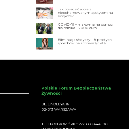
Jak poradzić sobie z
niepohamowanym apetytem na
słodycze?
COVID-19 – maksymalna pomoc
dla rolnika – 7000 euro
Eliminacja słodyczy – 8 prostych
sposobów na zdrowszą dietę
Polskie Forum Bezpieczeństwa
Żywności
UL. LINDLEYA 16
02-013 WARSZAWA
TELEFON KOMÓRKOWY: 660 444 100