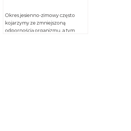
Okres jesienno-zimowy często
kojarzymy ze zmniejszoną
odpornością organizmu, a tym
samym – zwiększoną
zachorowalnością. Jednym
z czynników warunkujących
odporność naszego organizmu
jest sposób […]