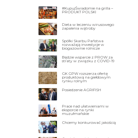
#KupujŚwiadomie na grilla –
PRODUKT POLSKI
Dieta w leczeniu wirusowego
zapalenia wątroby
Spółki Skarbu Państwa
rozważają inwestycje w
biogazownie rolnicze
Będzie wsparcie z PROW za
straty w związku z COVID-19
GK GPW rozszerza ofertę
produktową na giełdowym
rynku rolnym
Posiedzenie AGRIFISH
Prace nad ułatwieniami w
eksporcie na rynki
muzułmańskie
Chcemy konkurować jakością