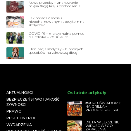
Nowe przepisy – znakowanie
mięsa flagą kraju pochodzenia
Jak poradzić sobie z
niepohamowanym apetytem na
słodycze?
COVID-19 – maksymalna pomoc
dla rolnika – 7000 euro
Eliminacja słodyczy – 8 prostych
sposobów na zdrowszą dietę
Ostatnie artykuły
AKTUALNOŚCI
BEZPIECZEŃSTWO I JAKOŚĆ
#KUPUJŚWIADOMIE
ŻYWNOŚCI
NA GRILLA –
PRODUKT POLSKI
PRAWO
PEST CONTROL
DIETA W LECZENIU
WYDARZENIA
WIRUSOWEGO
ZAPALENIA