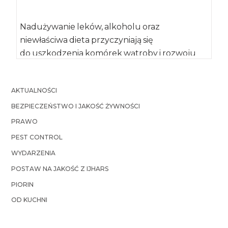
Nadużywanie leków, alkoholu oraz
niewłaściwa dieta przyczyniają się
do uszkodzenia komórek wątroby i rozwoju
chorób tj. zapalenie, marskość, stłuszczenie.
Choroby wątroby powodowane […]
AKTUALNOŚCI
BEZPIECZEŃSTWO I JAKOŚĆ ŻYWNOŚCI
PRAWO
PEST CONTROL
WYDARZENIA
POSTAW NA JAKOŚĆ Z IJHARS
PIORIN
OD KUCHNI