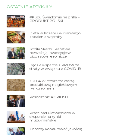
OSTATNIE ARTYKUŁY
#KupujŚwiadomie na grilla –
PRODUKT POLSKI
Dieta w leczeniu wirusowego
zapalenia wątroby
Spółki Skarbu Państwa
rozważają inwestycje w
biogazownie rolnicze
Będzie wsparcie z PROW za
straty w związku z COVID-19
GK GPW rozszerza ofertę
produktową na giełdowym
rynku rolnym
Posiedzenie AGRIFISH
Prace nad ułatwieniami w
eksporcie na rynki
muzułmańskie
Chcemy konkurować jakością