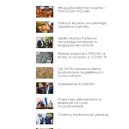
#KupujŚwiadomie na grilla –
PRODUKT POLSKI
Dieta w leczeniu wirusowego
zapalenia wątroby
Spółki Skarbu Państwa
rozważają inwestycje w
biogazownie rolnicze
Będzie wsparcie z PROW za
straty w związku z COVID-19
GK GPW rozszerza ofertę
produktową na giełdowym
rynku rolnym
Posiedzenie AGRIFISH
Prace nad ułatwieniami w
eksporcie na rynki
muzułmańskie
Chcemy konkurować jakością