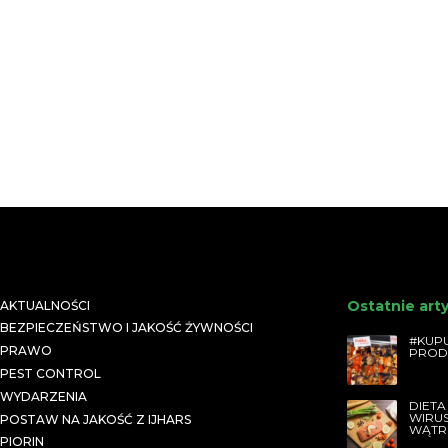
Ostatnie art
AKTUALNOŚCI
BEZPIECZEŃSTWO I JAKOŚĆ ŻYWNOŚCI
#KUPU
PRAWO
PROD
PEST CONTROL
WYDARZENIA
DIETA
WIRU
POSTAW NA JAKOŚĆ Z IJHARS
WĄTR
PIORIN