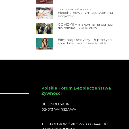
Jak poradzić sobie z
niepohamowanym apetytem na
słodycze?
COVID-19 – maksymalna pomoc
dla rolnika – 7000 euro
Eliminacja słodyczy – 8 prostych
sposobów na zdrowszą dietę
Polskie Forum Bezpieczeństwa
Żywności
UL. LINDLEYA 16
02-013 WARSZAWA
TELEFON KOMÓRKOWY: 660 444 100