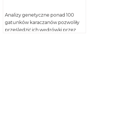
Analizy genetyczne ponad 100
gatunków karaczanów pozwoliły
prześledzić ich wędrówki przez
kontynenty w ciągu 300 mln lat –
informują naukowcy […]