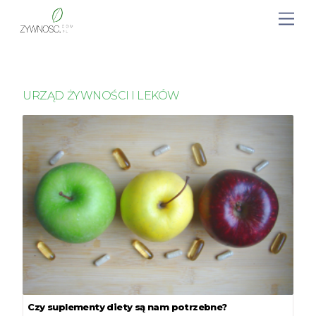
URZĄD ŻYWNOŚCI I LEKÓW
Czy suplementy diety są nam potrzebne?