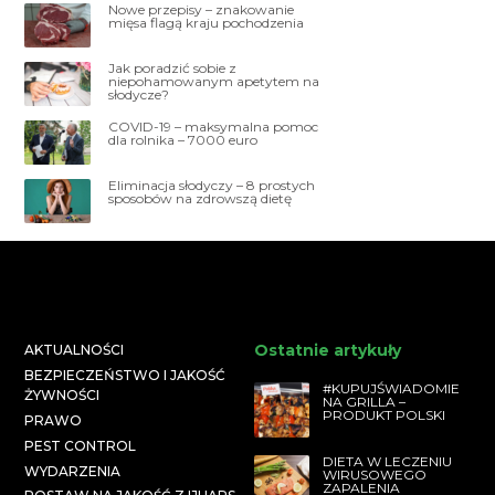
Nowe przepisy – znakowanie
mięsa flagą kraju pochodzenia
Jak poradzić sobie z
niepohamowanym apetytem na
słodycze?
COVID-19 – maksymalna pomoc
dla rolnika – 7000 euro
Eliminacja słodyczy – 8 prostych
sposobów na zdrowszą dietę
Ostatnie artykuły
AKTUALNOŚCI
BEZPIECZEŃSTWO I JAKOŚĆ
#KUPUJŚWIADOMIE
ŻYWNOŚCI
NA GRILLA –
PRODUKT POLSKI
PRAWO
PEST CONTROL
DIETA W LECZENIU
WYDARZENIA
WIRUSOWEGO
ZAPALENIA