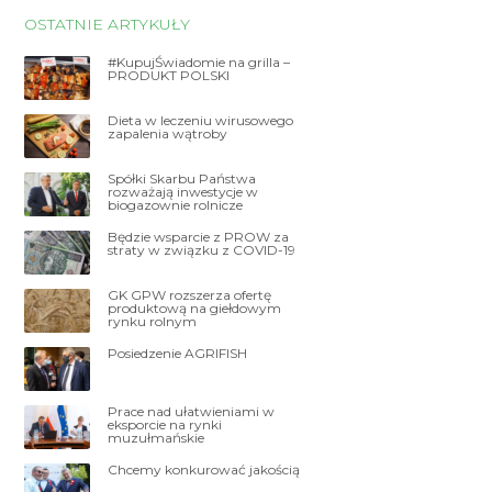
OSTATNIE ARTYKUŁY
#KupujŚwiadomie na grilla –
PRODUKT POLSKI
Dieta w leczeniu wirusowego
zapalenia wątroby
Spółki Skarbu Państwa
rozważają inwestycje w
biogazownie rolnicze
Będzie wsparcie z PROW za
straty w związku z COVID-19
GK GPW rozszerza ofertę
produktową na giełdowym
rynku rolnym
Posiedzenie AGRIFISH
Prace nad ułatwieniami w
eksporcie na rynki
muzułmańskie
Chcemy konkurować jakością