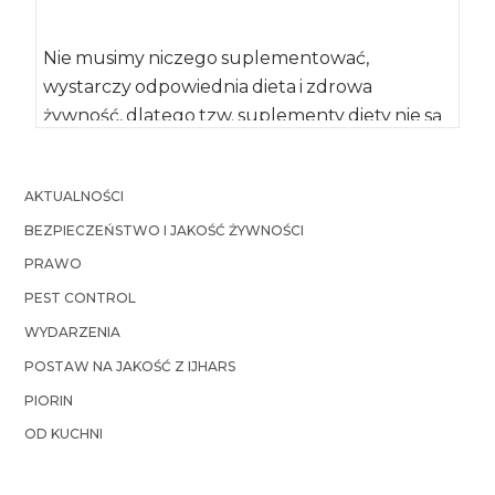
Nie musimy niczego suplementować,
wystarczy odpowiednia dieta i zdrowa
żywność, dlatego tzw. suplementy diety nie są
potrzebne, jeśli nie zleci […]
AKTUALNOŚCI
BEZPIECZEŃSTWO I JAKOŚĆ ŻYWNOŚCI
PRAWO
PEST CONTROL
WYDARZENIA
POSTAW NA JAKOŚĆ Z IJHARS
PIORIN
OD KUCHNI