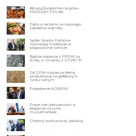
#KupujŚwiadomie na grilla –
PRODUKT POLSKI
Dieta w leczeniu wirusowego
zapalenia wątroby
Spółki Skarbu Państwa
rozważają inwestycje w
biogazownie rolnicze
Będzie wsparcie z PROW za
straty w związku z COVID-19
GK GPW rozszerza ofertę
produktową na giełdowym
rynku rolnym
Posiedzenie AGRIFISH
Prace nad ułatwieniami w
eksporcie na rynki
muzułmańskie
Chcemy konkurować jakością