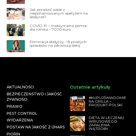
Jak poradzić sobie z
niepohamowanym apetytem na
słodycze?
COVID-19 – maksymalna pomoc
dla rolnika – 7000 euro
Eliminacja słodyczy – 8 prostych
sposobów na zdrowszą dietę
Ostatnie artykuły
AKTUALNOŚCI
BEZPIECZEŃSTWO I JAKOŚĆ
#KUPUJŚWIADOMIE
ŻYWNOŚCI
NA GRILLA –
PRODUKT POLSKI
PRAWO
PEST CONTROL
DIETA W LECZENIU
WYDARZENIA
WIRUSOWEGO
ZAPALENIA
POSTAW NA JAKOŚĆ Z IJHARS
WĄTROBY
PIORIN