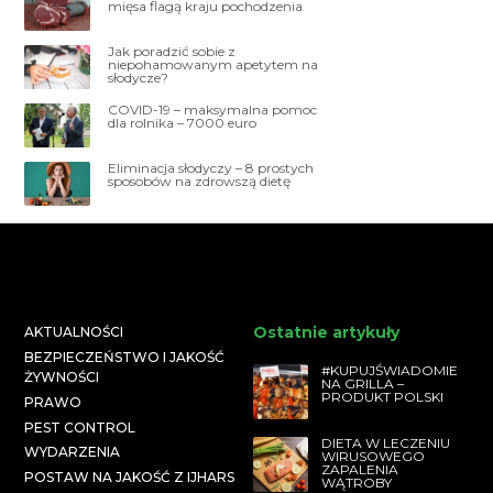
mięsa flagą kraju pochodzenia
Jak poradzić sobie z
niepohamowanym apetytem na
słodycze?
COVID-19 – maksymalna pomoc
dla rolnika – 7000 euro
Eliminacja słodyczy – 8 prostych
sposobów na zdrowszą dietę
Ostatnie artykuły
AKTUALNOŚCI
BEZPIECZEŃSTWO I JAKOŚĆ
#KUPUJŚWIADOMIE
ŻYWNOŚCI
NA GRILLA –
PRODUKT POLSKI
PRAWO
PEST CONTROL
DIETA W LECZENIU
WYDARZENIA
WIRUSOWEGO
ZAPALENIA
POSTAW NA JAKOŚĆ Z IJHARS
WĄTROBY