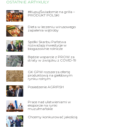
OSTATNIE ARTYKUŁY
#KupujŚwiadomie na grilla –
PRODUKT POLSKI
Dieta w leczeniu wirusowego
zapalenia wątroby
Spółki Skarbu Państwa
rozważają inwestycje w
biogazownie rolnicze
Będzie wsparcie z PROW za
straty w związku z COVID-19
GK GPW rozszerza ofertę
produktową na giełdowym
rynku rolnym
Posiedzenie AGRIFISH
Prace nad ułatwieniami w
eksporcie na rynki
muzułmańskie
Chcemy konkurować jakością