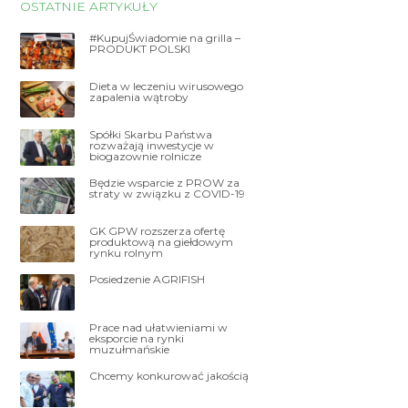
OSTATNIE ARTYKUŁY
#KupujŚwiadomie na grilla –
PRODUKT POLSKI
Dieta w leczeniu wirusowego
zapalenia wątroby
Spółki Skarbu Państwa
rozważają inwestycje w
biogazownie rolnicze
Będzie wsparcie z PROW za
straty w związku z COVID-19
GK GPW rozszerza ofertę
produktową na giełdowym
rynku rolnym
Posiedzenie AGRIFISH
Prace nad ułatwieniami w
eksporcie na rynki
muzułmańskie
Chcemy konkurować jakością