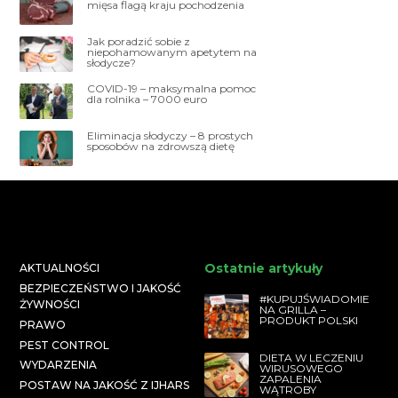
mięsa flagą kraju pochodzenia
Jak poradzić sobie z
niepohamowanym apetytem na
słodycze?
COVID-19 – maksymalna pomoc
dla rolnika – 7000 euro
Eliminacja słodyczy – 8 prostych
sposobów na zdrowszą dietę
Ostatnie artykuły
AKTUALNOŚCI
BEZPIECZEŃSTWO I JAKOŚĆ
#KUPUJŚWIADOMIE
ŻYWNOŚCI
NA GRILLA –
PRODUKT POLSKI
PRAWO
PEST CONTROL
DIETA W LECZENIU
WYDARZENIA
WIRUSOWEGO
ZAPALENIA
POSTAW NA JAKOŚĆ Z IJHARS
WĄTROBY