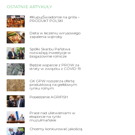
OSTATNIE ARTYKUŁY
#KupujŚwiadomie na grilla –
PRODUKT POLSKI
Dieta w leczeniu wirusowego
zapalenia wątroby
Spółki Skarbu Państwa
rozważają inwestycje w
biogazownie rolnicze
Będzie wsparcie z PROW za
straty w związku z COVID-19
GK GPW rozszerza ofertę
produktową na giełdowym
rynku rolnym
Posiedzenie AGRIFISH
Prace nad ułatwieniami w
eksporcie na rynki
muzułmańskie
Chcemy konkurować jakością