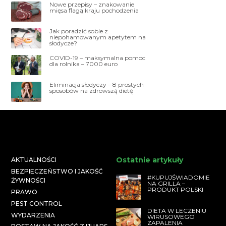
Nowe przepisy – znakowanie
mięsa flagą kraju pochodzenia
Jak poradzić sobie z
niepohamowanym apetytem na
słodycze?
COVID-19 – maksymalna pomoc
dla rolnika – 7000 euro
Eliminacja słodyczy – 8 prostych
sposobów na zdrowszą dietę
Ostatnie artykuły
AKTUALNOŚCI
BEZPIECZEŃSTWO I JAKOŚĆ
#KUPUJŚWIADOMIE
ŻYWNOŚCI
NA GRILLA –
PRODUKT POLSKI
PRAWO
PEST CONTROL
DIETA W LECZENIU
WYDARZENIA
WIRUSOWEGO
ZAPALENIA