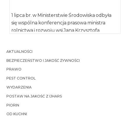
1 lipca br. w Ministerstwie Środowiska odbyła
się wspólna konferencja prasowa ministra
rolnictwa i rozwoju wsi Jana Krzysztofa
Ardanowskiego wraz z ministrem środowiska
[…]
AKTUALNOŚCI
BEZPIECZEŃSTWO I JAKOŚĆ ŻYWNOŚCI
PRAWO
PEST CONTROL
WYDARZENIA
POSTAW NA JAKOŚĆ Z IJHARS
PIORIN
OD KUCHNI