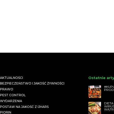
Ostatnie art
AKTUALNOŚCI
BEZPIECZEŃSTWO I JAKOŚĆ ŻYWNOŚCI
#KUPU
PRAWO
PROD
PEST CONTROL
WYDARZENIA
DIETA
WIRU
POSTAW NA JAKOŚĆ Z IJHARS
WĄTR
PIORIN