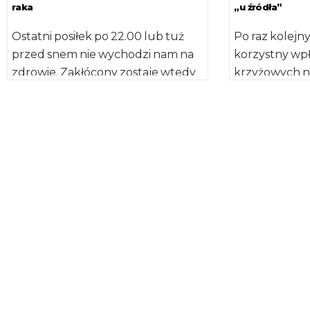
raka
„u źródła”
Ostatni posiłek po 22.00 lub tuż
Po raz kolej
przed snem nie wychodzi nam na
korzystny wpł
zdrowie. Zakłócony zostaje wtedy
krzyżowych 
naturalny cykl dobowy, co […]
rozwoju cho
Jak wynika z
badań, składni