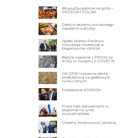
#KupujŚwiadomie na grilla –
PRODUKT POLSKI
Dieta w leczeniu wirusowego
zapalenia wątroby
Spółki Skarbu Państwa
rozważają inwestycje w
biogazownie rolnicze
Będzie wsparcie z PROW za
straty w związku z COVID-19
GK GPW rozszerza ofertę
produktową na giełdowym
rynku rolnym
Posiedzenie AGRIFISH
Prace nad ułatwieniami w
eksporcie na rynki
muzułmańskie
Chcemy konkurować jakością