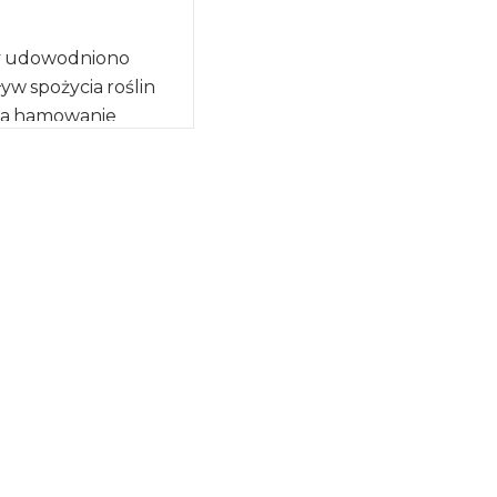
ny udowodniono
yw spożycia roślin
na hamowanie
rób nowotworowych.
 amerykańskich
k […]