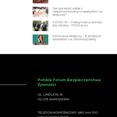
Jak poradzić sobie z
niepohamowanym apetytem na
słodycze?
COVID-19 – maksymalna pomoc
dla rolnika – 7000 euro
Eliminacja słodyczy – 8 prostych
sposobów na zdrowszą dietę
Polskie Forum Bezpieczeństwa
Żywności
UL. LINDLEYA 16
02-013 WARSZAWA
TELEFON KOMÓRKOWY: 660 444 100