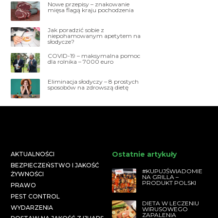
Nowe przepisy – znakowanie
mięsa flagą kraju pochodzenia
Jak poradzić sobie z
niepohamowanym apetytem na
słodycze?
COVID-19 – maksymalna pomoc
dla rolnika – 7000 euro
Eliminacja słodyczy – 8 prostych
sposobów na zdrowszą dietę
Ostatnie artykuły
AKTUALNOŚCI
BEZPIECZEŃSTWO I JAKOŚĆ
#KUPUJŚWIADOMIE
ŻYWNOŚCI
NA GRILLA –
PRODUKT POLSKI
PRAWO
PEST CONTROL
DIETA W LECZENIU
WYDARZENIA
WIRUSOWEGO
ZAPALENIA