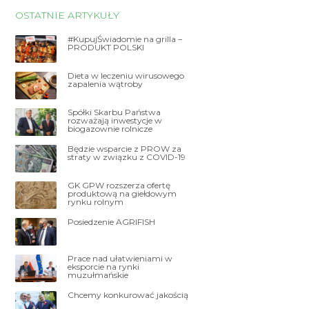
OSTATNIE ARTYKUŁY
#KupujŚwiadomie na grilla –
PRODUKT POLSKI
Dieta w leczeniu wirusowego
zapalenia wątroby
Spółki Skarbu Państwa
rozważają inwestycje w
biogazownie rolnicze
Będzie wsparcie z PROW za
straty w związku z COVID-19
GK GPW rozszerza ofertę
produktową na giełdowym
rynku rolnym
Posiedzenie AGRIFISH
Prace nad ułatwieniami w
eksporcie na rynki
muzułmańskie
Chcemy konkurować jakością