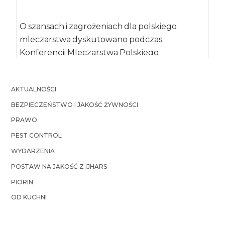
O szansach i zagrożeniach dla polskiego
mleczarstwa dyskutowano podczas
Konferencji Mleczarstwa Polskiego
EUROMLECZ 2020, która odbyła się 10 stycznia
2020 […]
AKTUALNOŚCI
BEZPIECZEŃSTWO I JAKOŚĆ ŻYWNOŚCI
PRAWO
PEST CONTROL
WYDARZENIA
POSTAW NA JAKOŚĆ Z IJHARS
PIORIN
OD KUCHNI