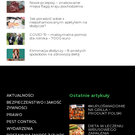
Nowe przepisy – znakowanie
mięsa flagą kraju pochodzenia
Jak poradzić sobie z
niepohamowanym apetytem na
słodycze?
COVID-19 – maksymalna pomoc
dla rolnika – 7000 euro
Eliminacja słodyczy – 8 prostych
sposobów na zdrowszą dietę
Ostatnie artykuły
AKTUALNOŚCI
BEZPIECZEŃSTWO I JAKOŚĆ
#KUPUJŚWIADOMIE
ŻYWNOŚCI
NA GRILLA –
PRODUKT POLSKI
PRAWO
PEST CONTROL
DIETA W LECZENIU
WYDARZENIA
WIRUSOWEGO
ZAPALENIA