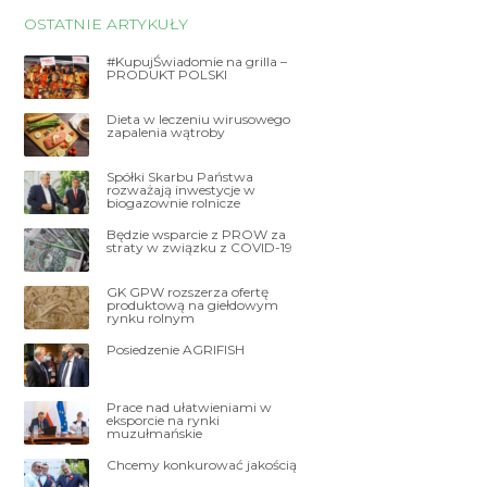
OSTATNIE ARTYKUŁY
#KupujŚwiadomie na grilla –
PRODUKT POLSKI
Dieta w leczeniu wirusowego
zapalenia wątroby
Spółki Skarbu Państwa
rozważają inwestycje w
biogazownie rolnicze
Będzie wsparcie z PROW za
straty w związku z COVID-19
GK GPW rozszerza ofertę
produktową na giełdowym
rynku rolnym
Posiedzenie AGRIFISH
Prace nad ułatwieniami w
eksporcie na rynki
muzułmańskie
Chcemy konkurować jakością