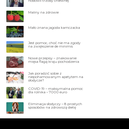
hodowli trzody chlewnej
Maliny na zdrowie
Mało znana jagoda kamczacka
Jest pomoc, choć nie ma zgody
na zwiększenie de minimis
Nowe przepisy – znakowanie
mięsa flagą kraju pochodzenia
Jak poradzić sobie z
niepohamowanym apetytem na
słodycze?
COVID-19 – maksymalna pomoc
dla rolnika – 7000 euro
Eliminacja słodyczy – 8 prostych
sposobów na zdrowszą dietę