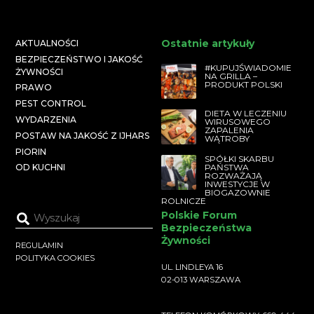
Ostatnie artykuły
AKTUALNOŚCI
BEZPIECZEŃSTWO I JAKOŚĆ
#KUPUJŚWIADOMIE
ŻYWNOŚCI
NA GRILLA –
PRODUKT POLSKI
PRAWO
PEST CONTROL
DIETA W LECZENIU
WYDARZENIA
WIRUSOWEGO
ZAPALENIA
POSTAW NA JAKOŚĆ Z IJHARS
WĄTROBY
PIORIN
SPÓŁKI SKARBU
PAŃSTWA
OD KUCHNI
ROZWAŻAJĄ
INWESTYCJE W
BIOGAZOWNIE
ROLNICZE
Polskie Forum
Bezpieczeństwa
Żywności
REGULAMIN
POLITYKA COOKIES
UL. LINDLEYA 16
02-013 WARSZAWA