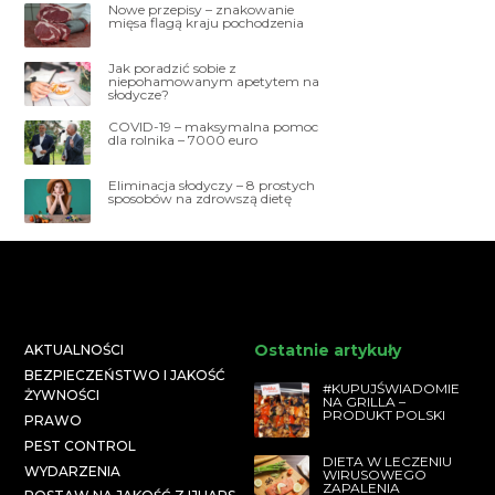
Nowe przepisy – znakowanie
mięsa flagą kraju pochodzenia
Jak poradzić sobie z
niepohamowanym apetytem na
słodycze?
COVID-19 – maksymalna pomoc
dla rolnika – 7000 euro
Eliminacja słodyczy – 8 prostych
sposobów na zdrowszą dietę
Ostatnie artykuły
AKTUALNOŚCI
BEZPIECZEŃSTWO I JAKOŚĆ
#KUPUJŚWIADOMIE
ŻYWNOŚCI
NA GRILLA –
PRODUKT POLSKI
PRAWO
PEST CONTROL
DIETA W LECZENIU
WYDARZENIA
WIRUSOWEGO
ZAPALENIA