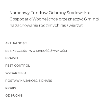
Narodowy Fundusz Ochrony Środowiska i
Gospodarki Wodnej chce przeznaczyć 8 mln zł
na zachowanie rodzimych ras zwierząt
użytkowych, ochronę przeciwpożarową łąk […]
AKTUALNOŚCI
BEZPIECZEŃSTWO I JAKOŚĆ ŻYWNOŚCI
PRAWO
PEST CONTROL
WYDARZENIA
POSTAW NA JAKOŚĆ Z IJHARS
PIORIN
OD KUCHNI