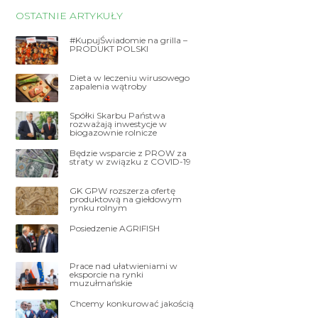
OSTATNIE ARTYKUŁY
#KupujŚwiadomie na grilla –
PRODUKT POLSKI
Dieta w leczeniu wirusowego
zapalenia wątroby
Spółki Skarbu Państwa
rozważają inwestycje w
biogazownie rolnicze
Będzie wsparcie z PROW za
straty w związku z COVID-19
GK GPW rozszerza ofertę
produktową na giełdowym
rynku rolnym
Posiedzenie AGRIFISH
Prace nad ułatwieniami w
eksporcie na rynki
muzułmańskie
Chcemy konkurować jakością