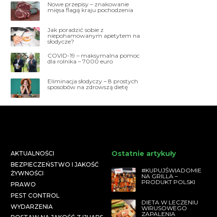
Nowe przepisy – znakowanie
mięsa flagą kraju pochodzenia
Jak poradzić sobie z
niepohamowanym apetytem na
słodycze?
COVID-19 – maksymalna pomoc
dla rolnika – 7000 euro
Eliminacja słodyczy – 8 prostych
sposobów na zdrowszą dietę
Ostatnie artykuły
AKTUALNOŚCI
BEZPIECZEŃSTWO I JAKOŚĆ
#KUPUJŚWIADOMIE
ŻYWNOŚCI
NA GRILLA –
PRODUKT POLSKI
PRAWO
PEST CONTROL
DIETA W LECZENIU
WYDARZENIA
WIRUSOWEGO
ZAPALENIA