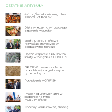
OSTATNIE ARTYKUŁY
#KupujŚwiadomie na grilla –
PRODUKT POLSKI
Dieta w leczeniu wirusowego
zapalenia wątroby
Spółki Skarbu Państwa
rozważają inwestycje w
biogazownie rolnicze
Będzie wsparcie z PROW za
straty w związku z COVID-19
GK GPW rozszerza ofertę
produktową na giełdowym
rynku rolnym
Posiedzenie AGRIFISH
Prace nad ułatwieniami w
eksporcie na rynki
muzułmańskie
Chcemy konkurować jakością