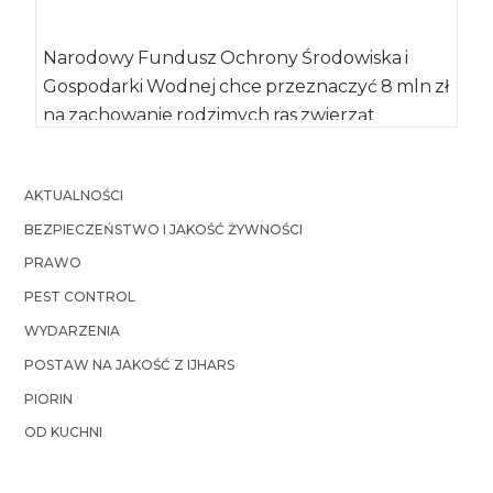
Narodowy Fundusz Ochrony Środowiska i
Gospodarki Wodnej chce przeznaczyć 8 mln zł
na zachowanie rodzimych ras zwierząt
użytkowych, ochronę przeciwpożarową łąk […]
AKTUALNOŚCI
BEZPIECZEŃSTWO I JAKOŚĆ ŻYWNOŚCI
PRAWO
PEST CONTROL
WYDARZENIA
POSTAW NA JAKOŚĆ Z IJHARS
PIORIN
OD KUCHNI