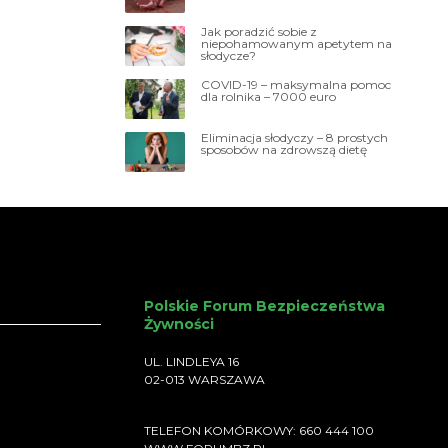
Jak poradzić sobie z
niepohamowanym apetytem na
słodycze?
COVID-19 – maksymalna pomoc
dla rolnika – 7000 euro
Eliminacja słodyczy – 8 prostych
sposobów na zdrowszą dietę
Polskie Forum Bezpieczeństwa
Żywności
UL. LINDLEYA 16
02-013 WARSZAWA
TELEFON KOMÓRKOWY: 660 444 100