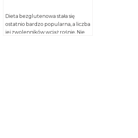
Dieta bezglutenowa stała się
ostatnio bardzo popularna, a liczba
jej zwolenników wciąż rośnie. Nie
zawsze wynika to ze wskazań
medycznych. […]