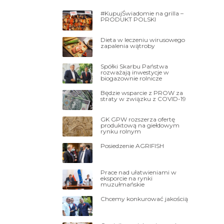
#KupujŚwiadomie na grilla –
PRODUKT POLSKI
Dieta w leczeniu wirusowego
zapalenia wątroby
Spółki Skarbu Państwa
rozważają inwestycje w
biogazownie rolnicze
Będzie wsparcie z PROW za
straty w związku z COVID-19
GK GPW rozszerza ofertę
produktową na giełdowym
rynku rolnym
Posiedzenie AGRIFISH
Prace nad ułatwieniami w
eksporcie na rynki
muzułmańskie
Chcemy konkurować jakością