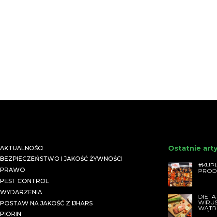
Ostatnie art
AKTUALNOŚCI
BEZPIECZEŃSTWO I JAKOŚĆ ŻYWNOŚCI
#KUPU
PRAWO
PROD
PEST CONTROL
WYDARZENIA
DIETA
WIRU
POSTAW NA JAKOŚĆ Z IJHARS
WĄTR
PIORIN