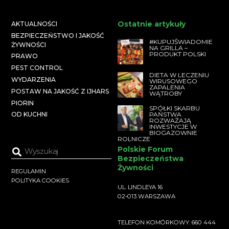
Ostatnie artykuły
AKTUALNOŚCI
BEZPIECZEŃSTWO I JAKOŚĆ
#KUPUJŚWIADOMIE
ŻYWNOŚCI
NA GRILLA –
PRODUKT POLSKI
PRAWO
PEST CONTROL
DIETA W LECZENIU
WYDARZENIA
WIRUSOWEGO
ZAPALENIA
POSTAW NA JAKOŚĆ Z IJHARS
WĄTROBY
PIORIN
SPÓŁKI SKARBU
PAŃSTWA
OD KUCHNI
ROZWAŻAJĄ
INWESTYCJE W
BIOGAZOWNIE
ROLNICZE
Polskie Forum
Bezpieczeństwa
Żywności
REGULAMIN
POLITYKA COOKIES
UL. LINDLEYA 16
02-013 WARSZAWA
TELEFON KOMÓRKOWY: 660 444