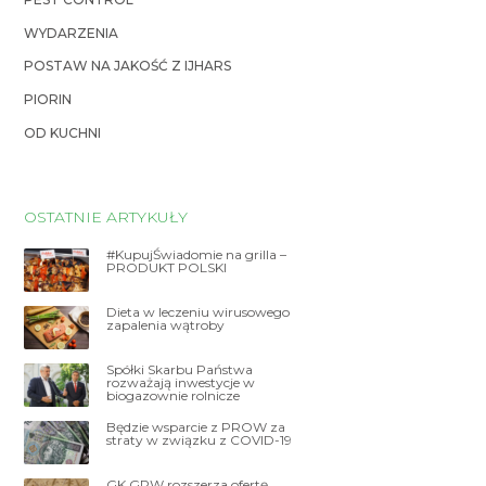
WYDARZENIA
POSTAW NA JAKOŚĆ Z IJHARS
PIORIN
OD KUCHNI
OSTATNIE ARTYKUŁY
#KupujŚwiadomie na grilla –
PRODUKT POLSKI
Dieta w leczeniu wirusowego
zapalenia wątroby
Spółki Skarbu Państwa
rozważają inwestycje w
biogazownie rolnicze
Będzie wsparcie z PROW za
straty w związku z COVID-19
GK GPW rozszerza ofertę