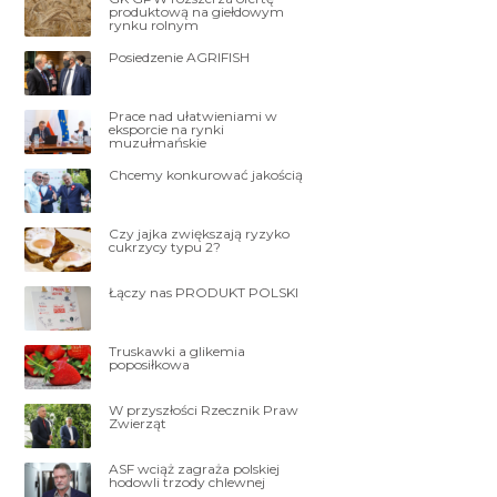
produktową na giełdowym
rynku rolnym
Posiedzenie AGRIFISH
Prace nad ułatwieniami w
eksporcie na rynki
muzułmańskie
Chcemy konkurować jakością
Czy jajka zwiększają ryzyko
cukrzycy typu 2?
Łączy nas PRODUKT POLSKI
Truskawki a glikemia
poposiłkowa
W przyszłości Rzecznik Praw
Zwierząt
ASF wciąż zagraża polskiej
hodowli trzody chlewnej