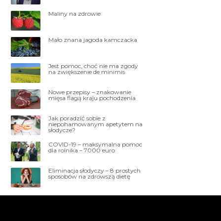
Maliny na zdrowie
Mało znana jagoda kamczacka
Jest pomoc, choć nie ma zgody
na zwiększenie de minimis
Nowe przepisy – znakowanie
mięsa flagą kraju pochodzenia
Jak poradzić sobie z
niepohamowanym apetytem na
słodycze?
COVID-19 – maksymalna pomoc
dla rolnika – 7000 euro
Eliminacja słodyczy – 8 prostych
sposobów na zdrowszą dietę