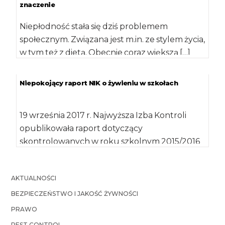
znaczenie
Niepłodność stała się dziś problemem
społecznym. Związana jest m.in. ze stylem życia,
w tym też z dietą. Obecnie coraz większą […]
Niepokojący raport NIK o żywieniu w szkołach
19 września 2017 r. Najwyższa Izba Kontroli
opublikowała raport dotyczący
skontrolowanych w roku szkolnym 2015/2016
placówek edukacyjnych. Wynika z niego, […]
AKTUALNOŚCI
BEZPIECZEŃSTWO I JAKOŚĆ ŻYWNOŚCI
PRAWO
PEST CONTROL