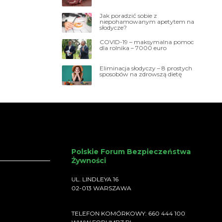
Jak poradzić sobie z
niepohamowanym apetytem na
słodycze?
COVID-19 – maksymalna pomoc
dla rolnika – 7000 euro
Eliminacja słodyczy – 8 prostych
sposobów na zdrowszą dietę
Polskie Forum Bezpieczeństwa
Żywności
UL. LINDLEYA 16
02-013 WARSZAWA
TELEFON KOMÓRKOWY: 660 444 100