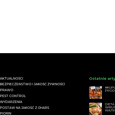
Ostatnie art
AKTUALNOŚCI
BEZPIECZEŃSTWO I JAKOŚĆ ŻYWNOŚCI
#KUPU
PRAWO
PROD
PEST CONTROL
WYDARZENIA
DIETA
WIRU
POSTAW NA JAKOŚĆ Z IJHARS
WĄTR
PIORIN