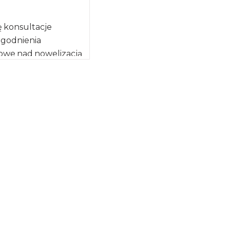
ę konsultacje
zgodnienia
owe nad nowelizacją
10 lipca 2007 r. o
wożeniu. […]