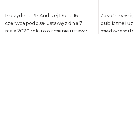
Prezydent RP Andrzej Duda 16
Zakończyły si
czerwca podpisał ustawę z dnia 7
publiczne i u
maja 2020 roku o o zmianie ustawy
międzyresort
o nawozach […]
ustawy z dnia 
nawozach i na