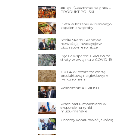
#KupujŚwiadomie na grilla –
PRODUKT POLSKI
Dieta w leczeniu wirusowego
zapalenia wątroby
Spółki Skarbu Państwa
rozważają inwestycje w
biogazownie rolnicze
Będzie wsparcie z PROW za
straty w związku z COVID-19
GK GPW rozszerza ofertę
produktową na giełdowym
rynku rolnym
Posiedzenie AGRIFISH
Prace nad ułatwieniami w
eksporcie na rynki
muzułmańskie
Chcemy konkurować jakością