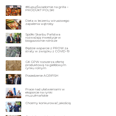
#KupujŚwiadomie na grilla –
PRODUKT POLSKI
Dieta w leczeniu wirusowego
zapalenia wątroby
Spółki Skarbu Państwa
rozważają inwestycje w
biogazownie rolnicze
Będzie wsparcie z PROW za
straty w związku z COVID-19
GK GPW rozszerza ofertę
produktową na giełdowym
rynku rolnym
Posiedzenie AGRIFISH
Prace nad ułatwieniami w
eksporcie na rynki
muzułmańskie
Chcemy konkurować jakością