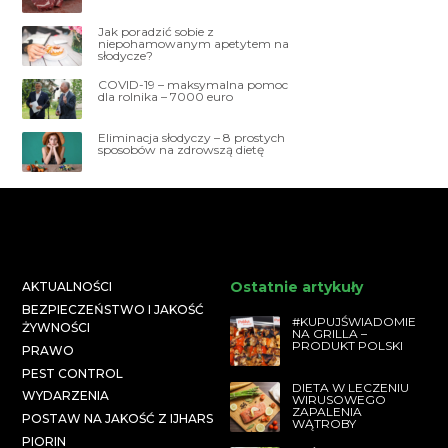
Jak poradzić sobie z
niepohamowanym apetytem na
słodycze?
COVID-19 – maksymalna pomoc
dla rolnika – 7000 euro
Eliminacja słodyczy – 8 prostych
sposobów na zdrowszą dietę
Ostatnie artykuły
AKTUALNOŚCI
BEZPIECZEŃSTWO I JAKOŚĆ
#KUPUJŚWIADOMIE
ŻYWNOŚCI
NA GRILLA –
PRODUKT POLSKI
PRAWO
PEST CONTROL
DIETA W LECZENIU
WYDARZENIA
WIRUSOWEGO
ZAPALENIA
POSTAW NA JAKOŚĆ Z IJHARS
WĄTROBY
PIORIN