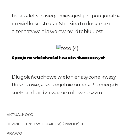
Lista zalet strusiego mięsa jest proporcjonalna
do wielkości strusia. Strusina to doskonała
alternatywa dla wołowiny i drobiu. Jest
niskokaloryczna i […]
Specjalne właściwości kwasów tłuszczowych
Długołańcuchowe wielonienasycone kwasy
tłuszczowe, a szczególnie omega 3 i omega 6
spełniają bardzo ważne role w naszym
organizmie. Wyniki wielu […]
AKTUALNOŚCI
BEZPIECZEŃSTWO I JAKOŚĆ ŻYWNOŚCI
PRAWO