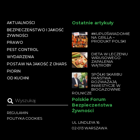
Ostatnie artykuły
AKTUALNOŚCI
BEZPIECZEŃSTWO I JAKOŚĆ
#KUPUJŚWIADOMIE
ŻYWNOŚCI
NA GRILLA –
PRODUKT POLSKI
PRAWO
PEST CONTROL
DIETA W LECZENIU
WYDARZENIA
WIRUSOWEGO
ZAPALENIA
POSTAW NA JAKOŚĆ Z IJHARS
WĄTROBY
PIORIN
SPÓŁKI SKARBU
PAŃSTWA
OD KUCHNI
ROZWAŻAJĄ
INWESTYCJE W
BIOGAZOWNIE
ROLNICZE
Polskie Forum
Bezpieczeństwa
Żywności
REGULAMIN
POLITYKA COOKIES
UL. LINDLEYA 16
02-013 WARSZAWA