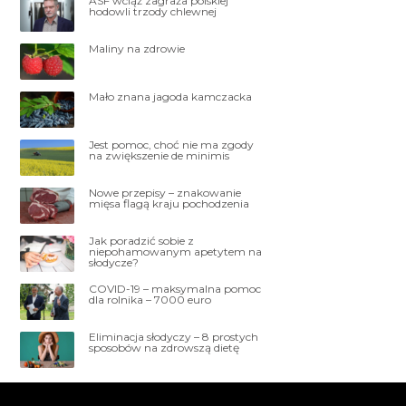
ASF wciąż zagraża polskiej
hodowli trzody chlewnej
Maliny na zdrowie
Mało znana jagoda kamczacka
Jest pomoc, choć nie ma zgody
na zwiększenie de minimis
Nowe przepisy – znakowanie
mięsa flagą kraju pochodzenia
Jak poradzić sobie z
niepohamowanym apetytem na
słodycze?
COVID-19 – maksymalna pomoc
dla rolnika – 7000 euro
Eliminacja słodyczy – 8 prostych
sposobów na zdrowszą dietę