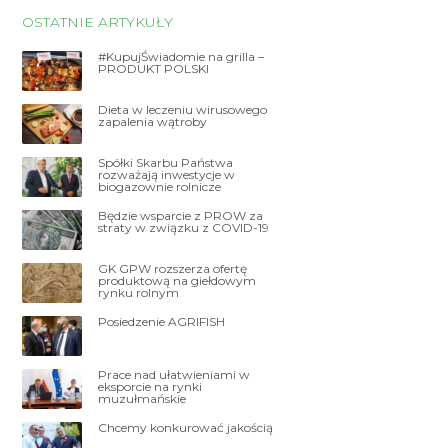
OSTATNIE ARTYKUŁY
#KupujŚwiadomie na grilla –
PRODUKT POLSKI
Dieta w leczeniu wirusowego
zapalenia wątroby
Spółki Skarbu Państwa
rozważają inwestycje w
biogazownie rolnicze
Będzie wsparcie z PROW za
straty w związku z COVID-19
GK GPW rozszerza ofertę
produktową na giełdowym
rynku rolnym
Posiedzenie AGRIFISH
Prace nad ułatwieniami w
eksporcie na rynki
muzułmańskie
Chcemy konkurować jakością