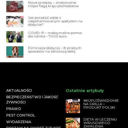
Nowe przepisy – znakowanie
mięsa flagą kraju pochodzenia
Jak poradzić sobie z
niepohamowanym apetytem na
słodycze?
COVID-19 – maksymalna pomoc
dla rolnika – 7000 euro
Eliminacja słodyczy – 8 prostych
sposobów na zdrowszą dietę
Ostatnie artykuły
AKTUALNOŚCI
BEZPIECZEŃSTWO I JAKOŚĆ
#KUPUJŚWIADOMIE
ŻYWNOŚCI
NA GRILLA –
PRODUKT POLSKI
PRAWO
PEST CONTROL
DIETA W LECZENIU
WYDARZENIA
WIRUSOWEGO
ZAPALENIA