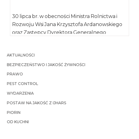
30 lipca br. w obecności Ministra Rolnictwa i
Rozwoju Wsi Jana Krzysztofa Ardanowskiego
oraz Zastępcy Dyrektora Generalnego
Krajowego Ośrodka Wsparcia […]
AKTUALNOŚCI
BEZPIECZEŃSTWO I JAKOŚĆ ŻYWNOŚCI
PRAWO
PEST CONTROL
WYDARZENIA
POSTAW NA JAKOŚĆ Z IJHARS
PIORIN
OD KUCHNI