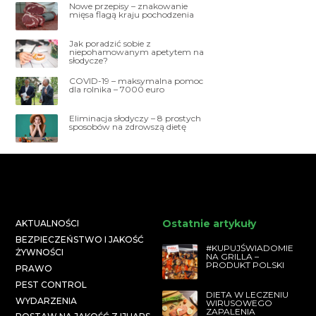
Nowe przepisy – znakowanie
mięsa flagą kraju pochodzenia
Jak poradzić sobie z
niepohamowanym apetytem na
słodycze?
COVID-19 – maksymalna pomoc
dla rolnika – 7000 euro
Eliminacja słodyczy – 8 prostych
sposobów na zdrowszą dietę
Ostatnie artykuły
AKTUALNOŚCI
BEZPIECZEŃSTWO I JAKOŚĆ
#KUPUJŚWIADOMIE
ŻYWNOŚCI
NA GRILLA –
PRODUKT POLSKI
PRAWO
PEST CONTROL
DIETA W LECZENIU
WYDARZENIA
WIRUSOWEGO
ZAPALENIA