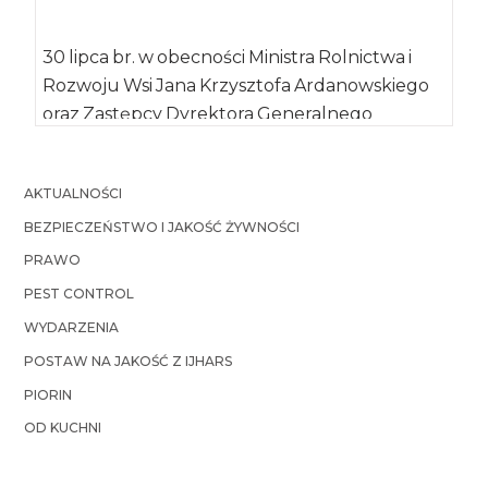
30 lipca br. w obecności Ministra Rolnictwa i
Rozwoju Wsi Jana Krzysztofa Ardanowskiego
oraz Zastępcy Dyrektora Generalnego
Krajowego Ośrodka Wsparcia […]
AKTUALNOŚCI
BEZPIECZEŃSTWO I JAKOŚĆ ŻYWNOŚCI
PRAWO
PEST CONTROL
WYDARZENIA
POSTAW NA JAKOŚĆ Z IJHARS
PIORIN
OD KUCHNI