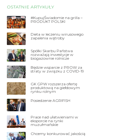
OSTATNIE ARTYKUŁY
#KupujŚwiadomie na grilla –
PRODUKT POLSKI
Dieta w leczeniu wirusowego
zapalenia wątroby
Spółki Skarbu Państwa
rozważają inwestycje w
biogazownie rolnicze
Będzie wsparcie z PROW za
straty w związku z COVID-19
GK GPW rozszerza ofertę
produktową na giełdowym
rynku rolnym
Posiedzenie AGRIFISH
Prace nad ułatwieniami w
eksporcie na rynki
muzułmańskie
Chcemy konkurować jakością