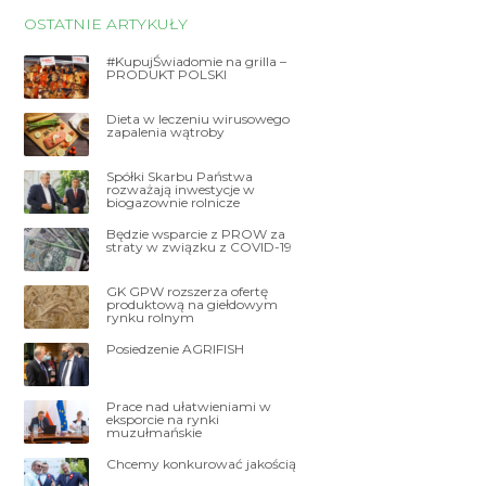
OSTATNIE ARTYKUŁY
#KupujŚwiadomie na grilla –
PRODUKT POLSKI
Dieta w leczeniu wirusowego
zapalenia wątroby
Spółki Skarbu Państwa
rozważają inwestycje w
biogazownie rolnicze
Będzie wsparcie z PROW za
straty w związku z COVID-19
GK GPW rozszerza ofertę
produktową na giełdowym
rynku rolnym
Posiedzenie AGRIFISH
Prace nad ułatwieniami w
eksporcie na rynki
muzułmańskie
Chcemy konkurować jakością