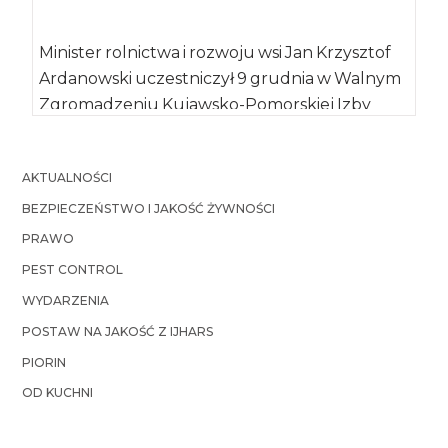
Minister rolnictwa i rozwoju wsi Jan Krzysztof
Ardanowski uczestniczył 9 grudnia w Walnym
Zgromadzeniu Kujawsko-Pomorskiej Izby
Rolniczej. Poruszane były […]
AKTUALNOŚCI
BEZPIECZEŃSTWO I JAKOŚĆ ŻYWNOŚCI
PRAWO
PEST CONTROL
WYDARZENIA
POSTAW NA JAKOŚĆ Z IJHARS
PIORIN
OD KUCHNI