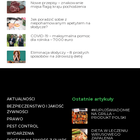
Nowe przepisy – znakowanie
mięsa flagą kraju pochodzenia
Jak poradzić sobie z
niepohamowanym apetytem na
słodycze?
COVID-19 – maksymalna pomoc
dla rolnika – 7000 euro
Eliminacja słodyczy – 8 prostych
sposobów na zdrowszą dietę
Ostatnie artykuły
AKTUALNOŚCI
BEZPIECZEŃSTWO I JAKOŚĆ
#KUPUJŚWIADOMIE
ŻYWNOŚCI
NA GRILLA –
PRODUKT POLSKI
PRAWO
PEST CONTROL
DIETA W LECZENIU
WYDARZENIA
WIRUSOWEGO
ZAPALENIA