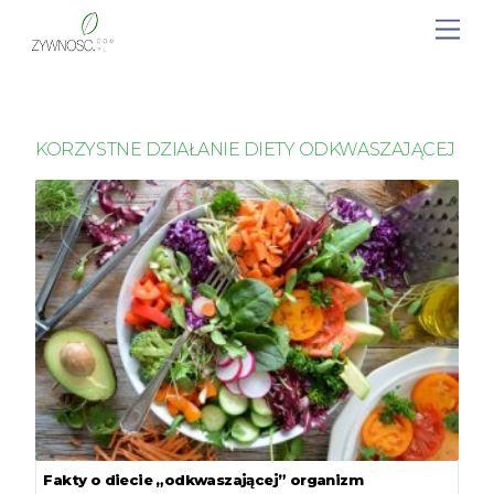
KORZYSTNE DZIAŁANIE DIETY ODKWASZAJĄCEJ
Fakty o diecie „odkwaszającej” organizm