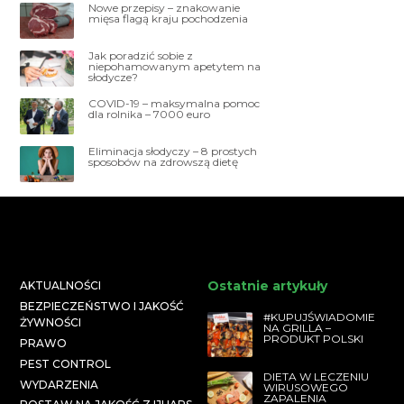
Nowe przepisy – znakowanie
mięsa flagą kraju pochodzenia
Jak poradzić sobie z
niepohamowanym apetytem na
słodycze?
COVID-19 – maksymalna pomoc
dla rolnika – 7000 euro
Eliminacja słodyczy – 8 prostych
sposobów na zdrowszą dietę
Ostatnie artykuły
AKTUALNOŚCI
BEZPIECZEŃSTWO I JAKOŚĆ
#KUPUJŚWIADOMIE
ŻYWNOŚCI
NA GRILLA –
PRODUKT POLSKI
PRAWO
PEST CONTROL
DIETA W LECZENIU
WYDARZENIA
WIRUSOWEGO
ZAPALENIA