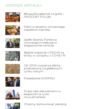
OSTATNIE ARTYKUŁY
#KupujŚwiadomie na grilla –
PRODUKT POLSKI
Dieta w leczeniu wirusowego
zapalenia wątroby
Spółki Skarbu Państwa
rozważają inwestycje w
biogazownie rolnicze
Będzie wsparcie z PROW za
straty w związku z COVID-19
GK GPW rozszerza ofertę
produktową na giełdowym
rynku rolnym
Posiedzenie AGRIFISH
Prace nad ułatwieniami w
eksporcie na rynki
muzułmańskie
Chcemy konkurować jakością