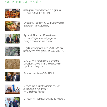
OSTATNIE ARTYKUŁY
#KupujŚwiadomie na grilla –
PRODUKT POLSKI
Dieta w leczeniu wirusowego
zapalenia wątroby
Spółki Skarbu Państwa
rozważają inwestycje w
biogazownie rolnicze
Będzie wsparcie z PROW za
straty w związku z COVID-19
GK GPW rozszerza ofertę
produktową na giełdowym
rynku rolnym
Posiedzenie AGRIFISH
Prace nad ułatwieniami w
eksporcie na rynki
muzułmańskie
Chcemy konkurować jakością