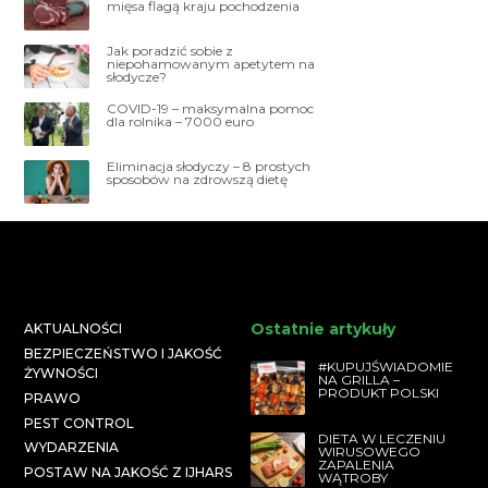
mięsa flagą kraju pochodzenia
Jak poradzić sobie z
niepohamowanym apetytem na
słodycze?
COVID-19 – maksymalna pomoc
dla rolnika – 7000 euro
Eliminacja słodyczy – 8 prostych
sposobów na zdrowszą dietę
Ostatnie artykuły
AKTUALNOŚCI
BEZPIECZEŃSTWO I JAKOŚĆ
#KUPUJŚWIADOMIE
ŻYWNOŚCI
NA GRILLA –
PRODUKT POLSKI
PRAWO
PEST CONTROL
DIETA W LECZENIU
WYDARZENIA
WIRUSOWEGO
ZAPALENIA
POSTAW NA JAKOŚĆ Z IJHARS
WĄTROBY