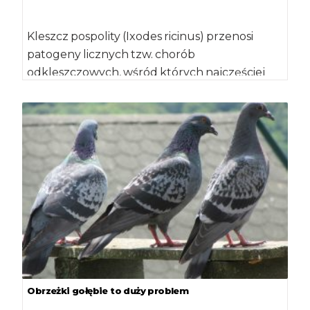
Kleszcz pospolity (Ixodes ricinus) przenosi
patogeny licznych tzw. chorób
odkleszczowych, wśród których najczęściej
wymienia się boreliozę, babeszjozę
i kleszczowe zapalenie mózgu. […]
Obrzeżki gołębie to duży problem