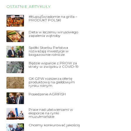
OSTATNIE ARTYKUŁY
#KupujŚwiadomie na grilla –
PRODUKT POLSKI
Dieta w leczeniu wirusowego
zapalenia wątroby
Spółki Skarbu Państwa
rozważają inwestycje w
biogazownie rolnicze
Będzie wsparcie z PROW za
straty w związku z COVID-19
GK GPW rozszerza ofertę
produktową na giełdowym
rynku rolnym
Posiedzenie AGRIFISH
Prace nad ułatwieniami w
eksporcie na rynki
muzułmańskie
Chcemy konkurować jakością