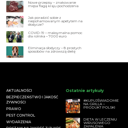
Nowe przepisy – znakowanie
mięsa flagą kraju pochodzenia
Jak poradzić sobie z
niepohamowanym apetytem na
słodycze?
COVID-19 – maksymalna pomoc
dla rolnika – 7000 euro
Eliminacja słodyczy – 8 prostych
sposobów na zdrowszą dietę
Ostatnie artykuły
AKTUALNOŚCI
BEZPIECZEŃSTWO I JAKOŚĆ
#KUPUJŚWIADOMIE
ŻYWNOŚCI
NA GRILLA –
PRODUKT POLSKI
PRAWO
PEST CONTROL
DIETA W LECZENIU
WYDARZENIA
WIRUSOWEGO
ZAPALENIA