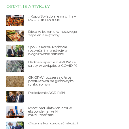
OSTATNIE ARTYKUŁY
#KupujŚwiadomie na grilla –
PRODUKT POLSKI
Dieta w leczeniu wirusowego
zapalenia wątroby
Spółki Skarbu Państwa
rozważają inwestycje w
biogazownie rolnicze
Będzie wsparcie z PROW za
straty w związku z COVID-19
GK GPW rozszerza ofertę
produktową na giełdowym
rynku rolnym
Posiedzenie AGRIFISH
Prace nad ułatwieniami w
eksporcie na rynki
muzułmańskie
Chcemy konkurować jakością