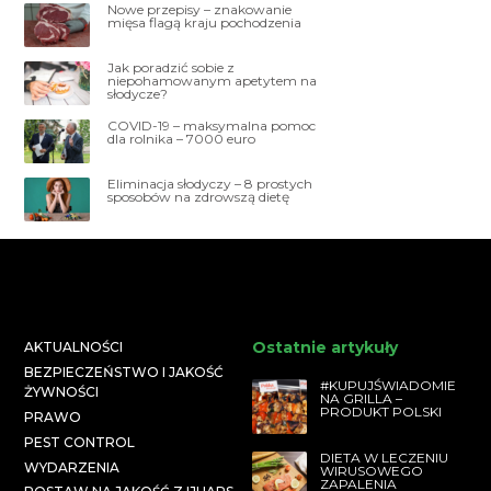
Nowe przepisy – znakowanie
mięsa flagą kraju pochodzenia
Jak poradzić sobie z
niepohamowanym apetytem na
słodycze?
COVID-19 – maksymalna pomoc
dla rolnika – 7000 euro
Eliminacja słodyczy – 8 prostych
sposobów na zdrowszą dietę
Ostatnie artykuły
AKTUALNOŚCI
BEZPIECZEŃSTWO I JAKOŚĆ
#KUPUJŚWIADOMIE
ŻYWNOŚCI
NA GRILLA –
PRODUKT POLSKI
PRAWO
PEST CONTROL
DIETA W LECZENIU
WYDARZENIA
WIRUSOWEGO
ZAPALENIA