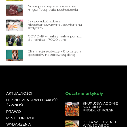
Nowe przepisy – znakowanie
mięsa flagą kraju pochodzenia
Jak poradzić sobie z
niepohamowanym apetytem na
słodycze?
COVID-19 – maksymalna pomoc
dla rolnika – 7000 euro
Eliminacja słodyczy – 8 prostych
sposobów na zdrowszą dietę
Ostatnie artykuły
AKTUALNOŚCI
BEZPIECZEŃSTWO I JAKOŚĆ
#KUPUJŚWIADOMIE
ŻYWNOŚCI
NA GRILLA –
PRODUKT POLSKI
PRAWO
PEST CONTROL
DIETA W LECZENIU
WYDARZENIA
WIRUSOWEGO