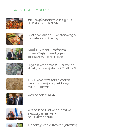
OSTATNIE ARTYKUŁY
#KupujŚwiadomie na grilla –
PRODUKT POLSKI
Dieta w leczeniu wirusowego
zapalenia wątroby
Spółki Skarbu Państwa
rozważają inwestycje w
biogazownie rolnicze
Będzie wsparcie z PROW za
straty w związku z COVID-19
GK GPW rozszerza ofertę
produktową na giełdowym
rynku rolnym
Posiedzenie AGRIFISH
Prace nad ułatwieniami w
eksporcie na rynki
muzułmańskie
Chcemy konkurować jakością