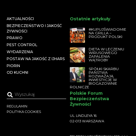
Ostatnie artykuły
AKTUALNOŚCI
BEZPIECZEŃSTWO I JAKOŚĆ
#KUPUJŚWIADOMIE
ŻYWNOŚCI
NA GRILLA –
PRODUKT POLSKI
PRAWO
PEST CONTROL
DIETA W LECZENIU
WYDARZENIA
WIRUSOWEGO
ZAPALENIA
POSTAW NA JAKOŚĆ Z IJHARS
WĄTROBY
PIORIN
SPÓŁKI SKARBU
PAŃSTWA
OD KUCHNI
ROZWAŻAJĄ
INWESTYCJE W
BIOGAZOWNIE
ROLNICZE
Polskie Forum
Bezpieczeństwa
Żywności
REGULAMIN
POLITYKA COOKIES
UL. LINDLEYA 16
02-013 WARSZAWA