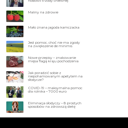
hodowli trzody chlewnej
Maliny na zdrowie
Mało znana jagoda kamczacka
Jest pomoc, choć nie ma zgody
na zwiększenie de minimis
Nowe przepisy – znakowanie
mięsa flagą kraju pochodzenia
Jak poradzić sobie z
niepohamowanym apetytem na
słodycze?
COVID-19 – maksymalna pomoc
dla rolnika – 7000 euro
Eliminacja słodyczy – 8 prostych
sposobów na zdrowszą dietę