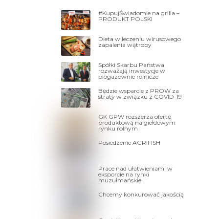
#KupujŚwiadomie na grilla –
PRODUKT POLSKI
Dieta w leczeniu wirusowego
zapalenia wątroby
Spółki Skarbu Państwa
rozważają inwestycje w
biogazownie rolnicze
Będzie wsparcie z PROW za
straty w związku z COVID-19
GK GPW rozszerza ofertę
produktową na giełdowym
rynku rolnym
Posiedzenie AGRIFISH
Prace nad ułatwieniami w
eksporcie na rynki
muzułmańskie
Chcemy konkurować jakością