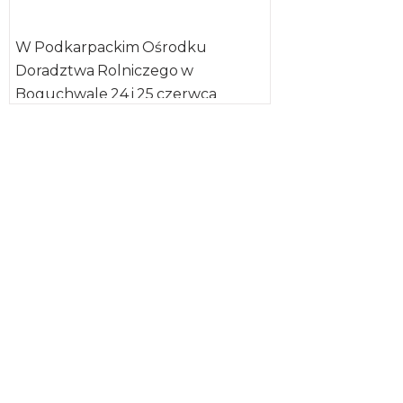
W Podkarpackim Ośrodku
Doradztwa Rolniczego w
Boguchwale 24 i 25 czerwca
odbyła się impreza promocyjno-
handlowa Dni Otwartych Drzwi
połączona z […]