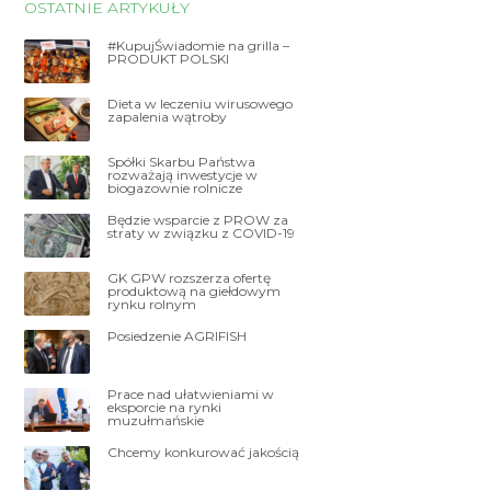
OSTATNIE ARTYKUŁY
#KupujŚwiadomie na grilla –
PRODUKT POLSKI
Dieta w leczeniu wirusowego
zapalenia wątroby
Spółki Skarbu Państwa
rozważają inwestycje w
biogazownie rolnicze
Będzie wsparcie z PROW za
straty w związku z COVID-19
GK GPW rozszerza ofertę
produktową na giełdowym
rynku rolnym
Posiedzenie AGRIFISH
Prace nad ułatwieniami w
eksporcie na rynki
muzułmańskie
Chcemy konkurować jakością