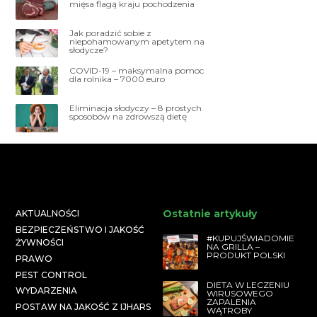
mięsa flagą kraju pochodzenia
Jak poradzić sobie z
niepohamowanym apetytem na
słodycze?
COVID-19 – maksymalna pomoc
dla rolnika – 7000 euro
Eliminacja słodyczy – 8 prostych
sposobów na zdrowszą dietę
Ostatnie artykuły
AKTUALNOŚCI
BEZPIECZEŃSTWO I JAKOŚĆ
#KUPUJŚWIADOMIE
ŻYWNOŚCI
NA GRILLA –
PRODUKT POLSKI
PRAWO
PEST CONTROL
DIETA W LECZENIU
WYDARZENIA
WIRUSOWEGO
ZAPALENIA
POSTAW NA JAKOŚĆ Z IJHARS
WĄTROBY