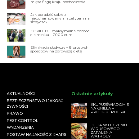
mięsa flagą kraju pochodzenia
Jak poradzić sobie z
niepohamowanym apetytem na
słodycze?
COVID-19 – maksymalna pomoc
dla rolnika – 7000 euro
Eliminacja słodyczy – 8 prostych
sposobów na zdrowszą dietę
Ostatnie artykuły
AKTUALNOŚCI
BEZPIECZEŃSTWO I JAKOŚĆ
#KUPUJŚWIADOMIE
ŻYWNOŚCI
NA GRILLA –
PRODUKT POLSKI
PRAWO
PEST CONTROL
DIETA W LECZENIU
WYDARZENIA
WIRUSOWEGO
ZAPALENIA
POSTAW NA JAKOŚĆ Z IJHARS
WĄTROBY