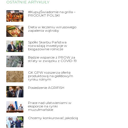
OSTATNIE ARTYKUŁY
#KupujŚwiadomie na grilla –
PRODUKT POLSKI
Dieta w leczeniu wirusowego
zapalenia wątroby
Spółki Skarbu Państwa
rozważają inwestycje w
biogazownie rolnicze
Będzie wsparcie z PROW za
straty w związku z COVID-19
GK GPW rozszerza ofertę
produktową na giełdowym
rynku rolnym
Posiedzenie AGRIFISH
Prace nad ułatwieniami w
eksporcie na rynki
muzułmańskie
Chcemy konkurować jakością