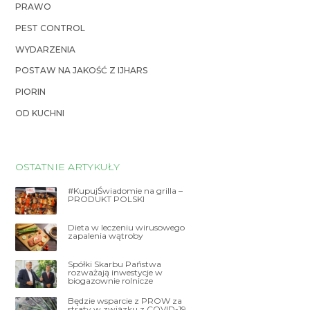
PRAWO
PEST CONTROL
WYDARZENIA
POSTAW NA JAKOŚĆ Z IJHARS
PIORIN
OD KUCHNI
OSTATNIE ARTYKUŁY
#KupujŚwiadomie na grilla –
PRODUKT POLSKI
Dieta w leczeniu wirusowego
zapalenia wątroby
Spółki Skarbu Państwa
rozważają inwestycje w
biogazownie rolnicze
Będzie wsparcie z PROW za
straty w związku z COVID-19