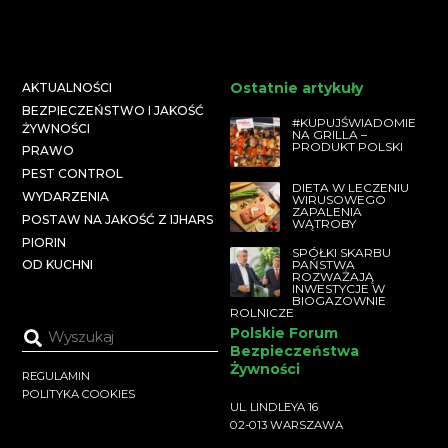
Ostatnie artykuły
AKTUALNOŚCI
BEZPIECZEŃSTWO I JAKOŚĆ
#KUPUJŚWIADOMIE
ŻYWNOŚCI
NA GRILLA –
PRODUKT POLSKI
PRAWO
PEST CONTROL
DIETA W LECZENIU
WYDARZENIA
WIRUSOWEGO
ZAPALENIA
POSTAW NA JAKOŚĆ Z IJHARS
WĄTROBY
PIORIN
SPÓŁKI SKARBU
PAŃSTWA
OD KUCHNI
ROZWAŻAJĄ
INWESTYCJE W
BIOGAZOWNIE
ROLNICZE
Polskie Forum
Bezpieczeństwa
Żywności
REGULAMIN
POLITYKA COOKIES
UL. LINDLEYA 16
02-013 WARSZAWA