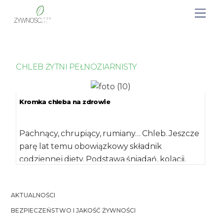
CHLEB ŻYTNI PEŁNOZIARNISTY
Kromka chleba na zdrowie
Pachnący, chrupiący, rumiany… Chleb. Jeszcze
parę lat temu obowiązkowy składnik
codziennej diety. Podstawa śniadań, kolacji,
przekąsek, a także – nierzadko […]
AKTUALNOŚCI
BEZPIECZEŃSTWO I JAKOŚĆ ŻYWNOŚCI