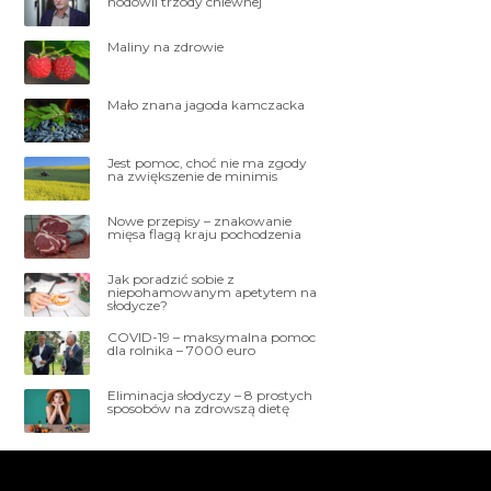
hodowli trzody chlewnej
Maliny na zdrowie
Mało znana jagoda kamczacka
Jest pomoc, choć nie ma zgody
na zwiększenie de minimis
Nowe przepisy – znakowanie
mięsa flagą kraju pochodzenia
Jak poradzić sobie z
niepohamowanym apetytem na
słodycze?
COVID-19 – maksymalna pomoc
dla rolnika – 7000 euro
Eliminacja słodyczy – 8 prostych
sposobów na zdrowszą dietę