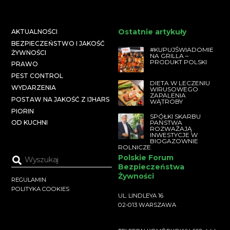
Ostatnie artykuły
AKTUALNOŚCI
BEZPIECZEŃSTWO I JAKOŚĆ
#KUPUJŚWIADOMIE
ŻYWNOŚCI
NA GRILLA –
PRODUKT POLSKI
PRAWO
PEST CONTROL
DIETA W LECZENIU
WYDARZENIA
WIRUSOWEGO
ZAPALENIA
POSTAW NA JAKOŚĆ Z IJHARS
WĄTROBY
PIORIN
SPÓŁKI SKARBU
PAŃSTWA
OD KUCHNI
ROZWAŻAJĄ
INWESTYCJE W
BIOGAZOWNIE
ROLNICZE
Polskie Forum
Bezpieczeństwa
Żywności
REGULAMIN
POLITYKA COOKIES
UL. LINDLEYA 16
02-013 WARSZAWA