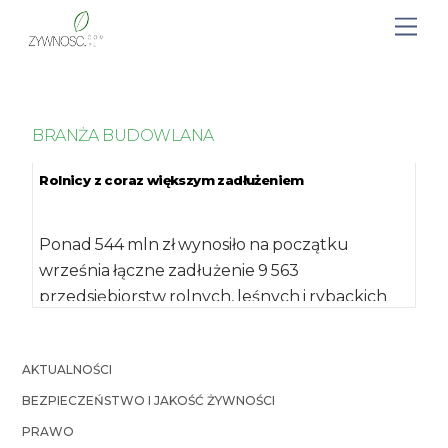
BRANŻA BUDOWLANA
Rolnicy z coraz większym zadłużeniem
Ponad 544 mln zł wynosiło na początku
września łączne zadłużenie 9 563
przedsiębiorstw rolnych, leśnych i rybackich
zarejestrowane w Krajowym […]
AKTUALNOŚCI
BEZPIECZEŃSTWO I JAKOŚĆ ŻYWNOŚCI
PRAWO