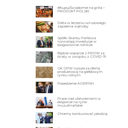
#KupujŚwiadomie na grilla –
PRODUKT POLSKI
Dieta w leczeniu wirusowego
zapalenia wątroby
Spółki Skarbu Państwa
rozważają inwestycje w
biogazownie rolnicze
Będzie wsparcie z PROW za
straty w związku z COVID-19
GK GPW rozszerza ofertę
produktową na giełdowym
rynku rolnym
Posiedzenie AGRIFISH
Prace nad ułatwieniami w
eksporcie na rynki
muzułmańskie
Chcemy konkurować jakością