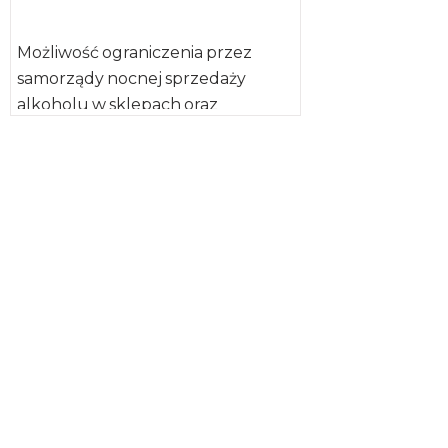
Możliwość ograniczenia przez
samorządy nocnej sprzedaży
alkoholu w sklepach oraz
wprowadzenie zakazu picia
alkoholu w miejscach publicznych,
z wyjątkiem miejsc […]