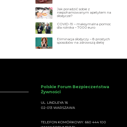
Jak poradzić sobie z
niepohamowanym apetytem na
słodycze?
COVID-19 – maksymalna pomoc
dla rolnika – 7000 euro
Eliminacja słodyczy – 8 prostych
sposobów na zdrowszą dietę
Polskie Forum Bezpieczeństwa
Żywności
UL. LINDLEYA 16
02-013 WARSZAWA
TELEFON KOMÓRKOWY: 660 444 100