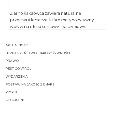
Ziarno kakaowca zawiera naturalne
przeciwutleniacze, które mają pozytywny
wpływ na układ sercowy i naczyniowy.
Udowodniono, że regularne spożywanie
proszku kakaowego […]
AKTUALNOŚCI
BEZPIECZEŃSTWO I JAKOŚĆ ŻYWNOŚCI
PRAWO
PEST CONTROL
WYDARZENIA
POSTAW NA JAKOŚĆ Z IJHARS
PIORIN
OD KUCHNI