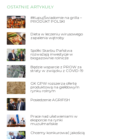
OSTATNIE ARTYKUŁY
#KupujŚwiadomie na grilla –
PRODUKT POLSKI
Dieta w leczeniu wirusowego
zapalenia wątroby
Spółki Skarbu Państwa
rozważają inwestycje w
biogazownie rolnicze
Będzie wsparcie z PROW za
straty w związku z COVID-19
GK GPW rozszerza ofertę
produktową na giełdowym
rynku rolnym
Posiedzenie AGRIFISH
Prace nad ułatwieniami w
eksporcie na rynki
muzułmańskie
Chcemy konkurować jakością