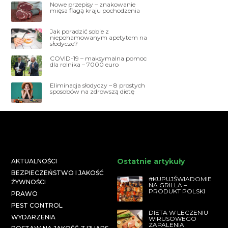
Nowe przepisy – znakowanie
mięsa flagą kraju pochodzenia
Jak poradzić sobie z
niepohamowanym apetytem na
słodycze?
COVID-19 – maksymalna pomoc
dla rolnika – 7000 euro
Eliminacja słodyczy – 8 prostych
sposobów na zdrowszą dietę
Ostatnie artykuły
AKTUALNOŚCI
BEZPIECZEŃSTWO I JAKOŚĆ
#KUPUJŚWIADOMIE
ŻYWNOŚCI
NA GRILLA –
PRODUKT POLSKI
PRAWO
PEST CONTROL
DIETA W LECZENIU
WYDARZENIA
WIRUSOWEGO
ZAPALENIA