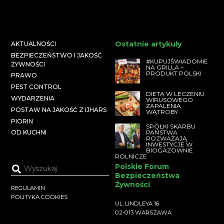
Ostatnie artykuły
AKTUALNOŚCI
BEZPIECZEŃSTWO I JAKOŚĆ
#KUPUJŚWIADOMIE
ŻYWNOŚCI
NA GRILLA –
PRODUKT POLSKI
PRAWO
PEST CONTROL
DIETA W LECZENIU
WYDARZENIA
WIRUSOWEGO
ZAPALENIA
POSTAW NA JAKOŚĆ Z IJHARS
WĄTROBY
PIORIN
SPÓŁKI SKARBU
PAŃSTWA
OD KUCHNI
ROZWAŻAJĄ
INWESTYCJE W
BIOGAZOWNIE
ROLNICZE
Polskie Forum
Bezpieczeństwa
Żywności
REGULAMIN
POLITYKA COOKIES
UL. LINDLEYA 16
02-013 WARSZAWA