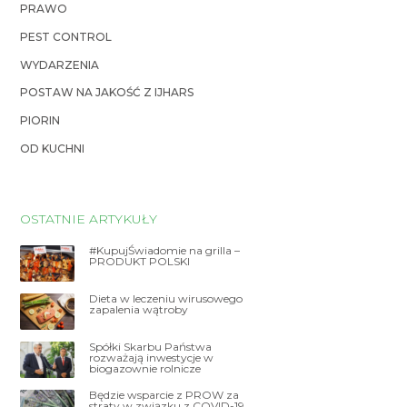
PRAWO
PEST CONTROL
WYDARZENIA
POSTAW NA JAKOŚĆ Z IJHARS
PIORIN
OD KUCHNI
OSTATNIE ARTYKUŁY
#KupujŚwiadomie na grilla –
PRODUKT POLSKI
Dieta w leczeniu wirusowego
zapalenia wątroby
Spółki Skarbu Państwa
rozważają inwestycje w
biogazownie rolnicze
Będzie wsparcie z PROW za
straty w związku z COVID-19