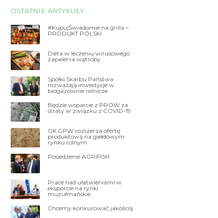
OSTATNIE ARTYKUŁY
#KupujŚwiadomie na grilla –
PRODUKT POLSKI
Dieta w leczeniu wirusowego
zapalenia wątroby
Spółki Skarbu Państwa
rozważają inwestycje w
biogazownie rolnicze
Będzie wsparcie z PROW za
straty w związku z COVID-19
GK GPW rozszerza ofertę
produktową na giełdowym
rynku rolnym
Posiedzenie AGRIFISH
Prace nad ułatwieniami w
eksporcie na rynki
muzułmańskie
Chcemy konkurować jakością