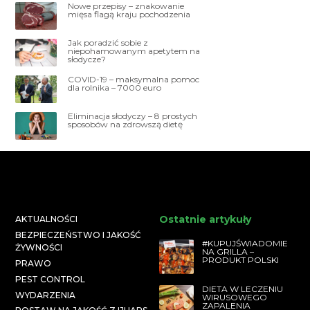
Nowe przepisy – znakowanie
mięsa flagą kraju pochodzenia
Jak poradzić sobie z
niepohamowanym apetytem na
słodycze?
COVID-19 – maksymalna pomoc
dla rolnika – 7000 euro
Eliminacja słodyczy – 8 prostych
sposobów na zdrowszą dietę
Ostatnie artykuły
AKTUALNOŚCI
BEZPIECZEŃSTWO I JAKOŚĆ
#KUPUJŚWIADOMIE
ŻYWNOŚCI
NA GRILLA –
PRODUKT POLSKI
PRAWO
PEST CONTROL
DIETA W LECZENIU
WYDARZENIA
WIRUSOWEGO
ZAPALENIA