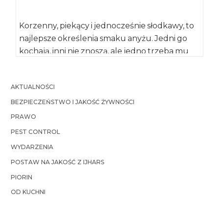
Korzenny, piekący i jednocześnie słodkawy, to
najlepsze określenia smaku anyżu. Jedni go
kochają, inni nie znoszą, ale jedno trzeba mu
przyznać […]
AKTUALNOŚCI
BEZPIECZEŃSTWO I JAKOŚĆ ŻYWNOŚCI
PRAWO
PEST CONTROL
WYDARZENIA
POSTAW NA JAKOŚĆ Z IJHARS
PIORIN
OD KUCHNI