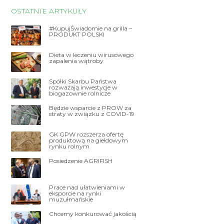
OSTATNIE ARTYKUŁY
#KupujŚwiadomie na grilla –
PRODUKT POLSKI
Dieta w leczeniu wirusowego
zapalenia wątroby
Spółki Skarbu Państwa
rozważają inwestycje w
biogazownie rolnicze
Będzie wsparcie z PROW za
straty w związku z COVID-19
GK GPW rozszerza ofertę
produktową na giełdowym
rynku rolnym
Posiedzenie AGRIFISH
Prace nad ułatwieniami w
eksporcie na rynki
muzułmańskie
Chcemy konkurować jakością