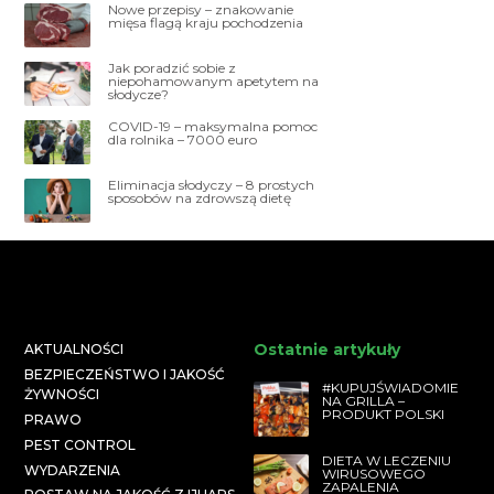
Nowe przepisy – znakowanie
mięsa flagą kraju pochodzenia
Jak poradzić sobie z
niepohamowanym apetytem na
słodycze?
COVID-19 – maksymalna pomoc
dla rolnika – 7000 euro
Eliminacja słodyczy – 8 prostych
sposobów na zdrowszą dietę
Ostatnie artykuły
AKTUALNOŚCI
BEZPIECZEŃSTWO I JAKOŚĆ
#KUPUJŚWIADOMIE
ŻYWNOŚCI
NA GRILLA –
PRODUKT POLSKI
PRAWO
PEST CONTROL
DIETA W LECZENIU
WYDARZENIA
WIRUSOWEGO
ZAPALENIA