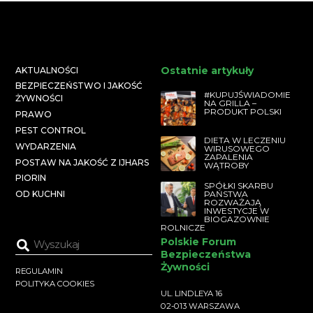
Ostatnie artykuły
AKTUALNOŚCI
BEZPIECZEŃSTWO I JAKOŚĆ
#KUPUJŚWIADOMIE
ŻYWNOŚCI
NA GRILLA –
PRODUKT POLSKI
PRAWO
PEST CONTROL
DIETA W LECZENIU
WYDARZENIA
WIRUSOWEGO
ZAPALENIA
POSTAW NA JAKOŚĆ Z IJHARS
WĄTROBY
PIORIN
SPÓŁKI SKARBU
PAŃSTWA
OD KUCHNI
ROZWAŻAJĄ
INWESTYCJE W
BIOGAZOWNIE
ROLNICZE
Polskie Forum
Bezpieczeństwa
Żywności
REGULAMIN
POLITYKA COOKIES
UL. LINDLEYA 16
02-013 WARSZAWA