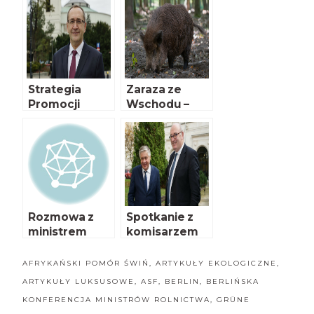
Strategia
Zaraza ze
Promocji
Wschodu –
Żywności
cztery lata
później
Rozmowa z
Spotkanie z
ministrem
komisarzem
Krzysztofem
Hoganem
Jurgielem cz.
AFRYKAŃSKI POMÓR ŚWIŃ
,
ARTYKUŁY EKOLOGICZNE
,
II
ARTYKUŁY LUKSUSOWE
,
ASF
,
BERLIN
,
BERLIŃSKA
KONFERENCJA MINISTRÓW ROLNICTWA
,
GRÜNE