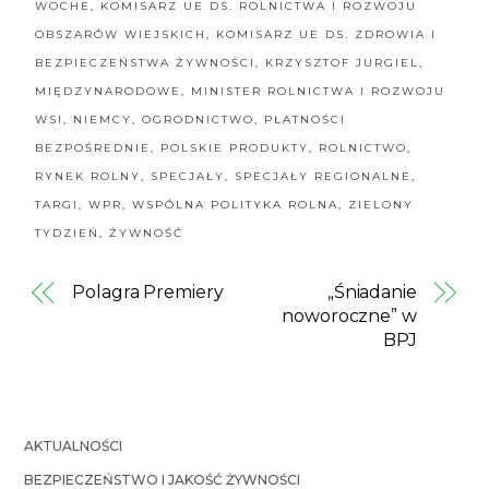
WOCHE
,
KOMISARZ UE DS. ROLNICTWA I ROZWOJU
OBSZARÓW WIEJSKICH
,
KOMISARZ UE DS. ZDROWIA I
BEZPIECZEŃSTWA ŻYWNOŚCI
,
KRZYSZTOF JURGIEL
,
MIĘDZYNARODOWE
,
MINISTER ROLNICTWA I ROZWOJU
WSI
,
NIEMCY
,
OGRODNICTWO
,
PŁATNOŚCI
BEZPOŚREDNIE
,
POLSKIE PRODUKTY
,
ROLNICTWO
,
RYNEK ROLNY
,
SPECJAŁY
,
SPECJAŁY REGIONALNE
,
TARGI
,
WPR
,
WSPÓLNA POLITYKA ROLNA
,
ZIELONY
TYDZIEŃ
,
ŻYWNOŚĆ
Polagra Premiery
„Śniadanie
noworoczne” w
BPJ
AKTUALNOŚCI
BEZPIECZEŃSTWO I JAKOŚĆ ŻYWNOŚCI