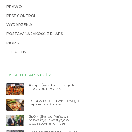
PRAWO
PEST CONTROL
WYDARZENIA
POSTAW NA JAKOŚĆ Z IJHARS
PIORIN
OD KUCHNI
OSTATNIE ARTYKUŁY
#KupujŚwiadomie na grilla –
PRODUKT POLSKI
Dieta w leczeniu wirusowego
zapalenia wątroby
Spółki Skarbu Państwa
rozważają inwestycje w
biogazownie rolnicze
Będzie wsparcie z PROW za