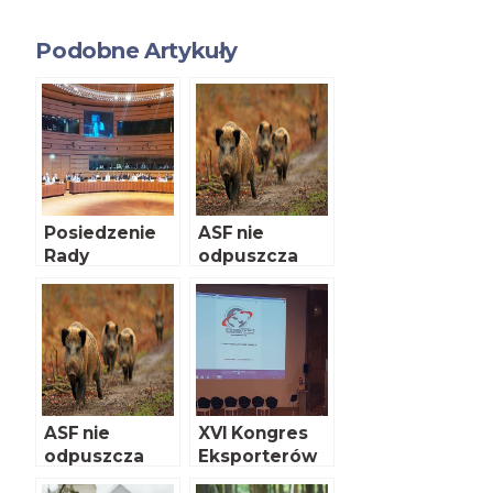
Podobne Artykuły
Posiedzenie
ASF nie
Rady
odpuszcza
Ministrów UE
ds. Rolnictwa i
Rybołówstwa
ASF nie
XVI Kongres
odpuszcza
Eksporterów
Polskich