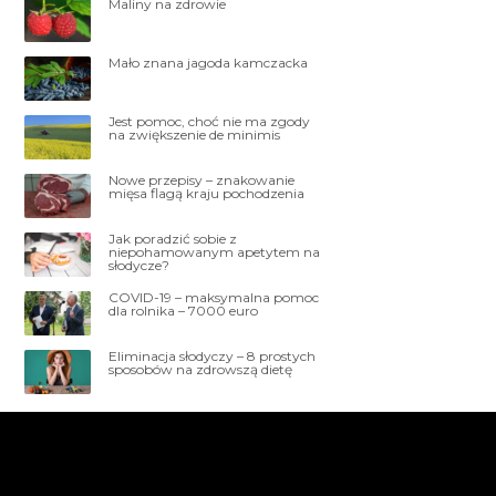
Maliny na zdrowie
Mało znana jagoda kamczacka
Jest pomoc, choć nie ma zgody
na zwiększenie de minimis
Nowe przepisy – znakowanie
mięsa flagą kraju pochodzenia
Jak poradzić sobie z
niepohamowanym apetytem na
słodycze?
COVID-19 – maksymalna pomoc
dla rolnika – 7000 euro
Eliminacja słodyczy – 8 prostych
sposobów na zdrowszą dietę