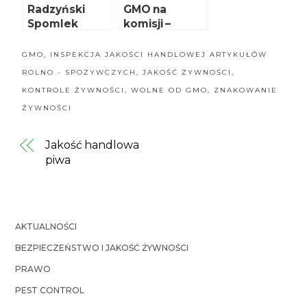
Radzyński
GMO na
Spomlek
komisji –
rezygnuje z
ponownie!
pasz GMO
GMO
,
INSPEKCJA JAKOŚCI HANDLOWEJ ARTYKUŁÓW
ROLNO - SPOŻYWCZYCH
,
JAKOŚĆ ŻYWNOŚCI
,
KONTROLE ŻYWNOŚCI
,
WOLNE OD GMO
,
ZNAKOWANIE
ŻYWNOŚCI
Jakość handlowa
piwa
AKTUALNOŚCI
BEZPIECZEŃSTWO I JAKOŚĆ ŻYWNOŚCI
PRAWO
PEST CONTROL