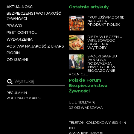
Ostatnie artykuły
AKTUALNOŚCI
BEZPIECZEŃSTWO I JAKOŚĆ
#KUPUJŚWIADOMIE
ŻYWNOŚCI
NA GRILLA –
PRODUKT POLSKI
PRAWO
PEST CONTROL
DIETA W LECZENIU
WYDARZENIA
WIRUSOWEGO
ZAPALENIA
POSTAW NA JAKOŚĆ Z IJHARS
WĄTROBY
PIORIN
SPÓŁKI SKARBU
PAŃSTWA
OD KUCHNI
ROZWAŻAJĄ
INWESTYCJE W
BIOGAZOWNIE
ROLNICZE
Polskie Forum
Bezpieczeństwa
Żywności
REGULAMIN
POLITYKA COOKIES
UL. LINDLEYA 16
02-013 WARSZAWA
TELEFON KOMÓRKOWY: 660 444
100
WWW.FORUMBZ.PL