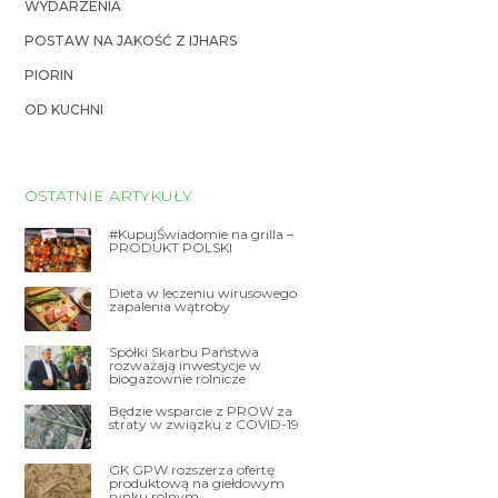
WYDARZENIA
POSTAW NA JAKOŚĆ Z IJHARS
PIORIN
OD KUCHNI
OSTATNIE ARTYKUŁY
#KupujŚwiadomie na grilla –
PRODUKT POLSKI
Dieta w leczeniu wirusowego
zapalenia wątroby
Spółki Skarbu Państwa
rozważają inwestycje w
biogazownie rolnicze
Będzie wsparcie z PROW za
straty w związku z COVID-19
GK GPW rozszerza ofertę
produktową na giełdowym
rynku rolnym