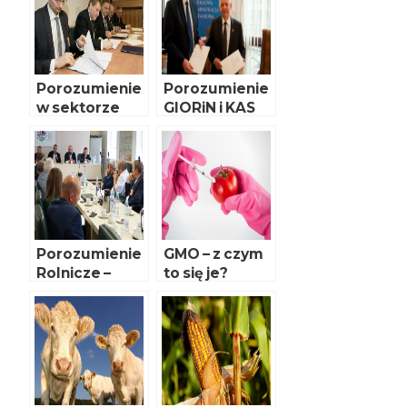
Porozumienie
Porozumienie
w sektorze
GIORiN i KAS
cukru
Porozumienie
GMO – z czym
Rolnicze –
to się je?
zespół ds.
wołowiny