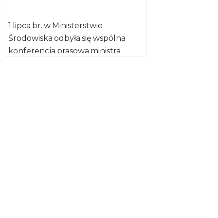
1 lipca br. w Ministerstwie
Środowiska odbyła się wspólna
konferencja prasowa ministra
rolnictwa i rozwoju wsi Jana
Krzysztofa Ardanowskiego wraz z
ministrem środowiska […]