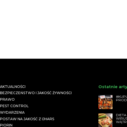
Ostatnie art
AKTUALNOŚCI
BEZPIECZEŃSTWO I JAKOŚĆ ŻYWNOŚCI
#KUPU
PRAWO
PROD
PEST CONTROL
WYDARZENIA
DIETA
WIRU
POSTAW NA JAKOŚĆ Z IJHARS
WĄTR
PIORIN