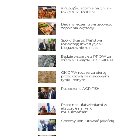
#KupujŚwiadomie na grilla –
PRODUKT POLSKI
Dieta w leczeniu wirusowego
zapalenia wątroby
Spółki Skarbu Państwa
rozważają inwestycje w
biogazownie rolnicze
Będzie wsparcie z PROW za
straty w związku z COVID-19
GK GPW rozszerza ofertę
produktową na giełdowym
rynku rolnym
Posiedzenie AGRIFISH
Prace nad ułatwieniami w
eksporcie na rynki
muzułmańskie
Chcemy konkurować jakością