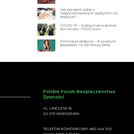
Jak poradzić sobie z
niepohamowanym apetytem na
słodycze?
COVID-19 – maksymalna pomoc
dla rolnika – 7000 euro
Eliminacja słodyczy – 8 prostych
sposobów na zdrowszą dietę
Polskie Forum Bezpieczeństwa
Żywności
UL. LINDLEYA 16
02-013 WARSZAWA
TELEFON KOMÓRKOWY: 660 444 100